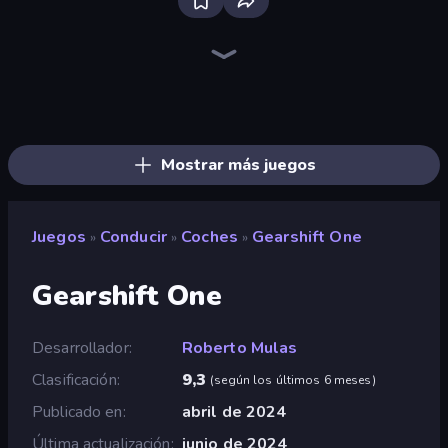
Racing Limits
Madness Cars Destroy
Sportcars Crash
Drift.io
Stunt Paradise
PolyTrack
Toy Rider
Gun Racing
Turbo Cars: Pipe Stunts
Epic Racing - Descent on Cars
Sky Riders
Crazy Hills
Deadly Descent
Drift Arena
Drive Quest
MR RACER Stunt Mania
Drift Escape
Stunt Horizon
Mostrar más juegos
Juegos
Conducir
Coches
Gearshift One
»
»
»
Gearshift One
Desarrollador
Roberto Mulas
Clasificación
9,3
(
según los últimos 6 meses
)
Publicado en
abril de 2024
Última actualización
junio de 2024