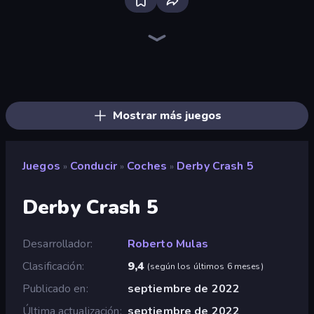
Racing Limits
Deadly Descent
Madness Cars Destroy
Real Car Driving
PolyTrack
Deadly Rally
Ramp Car VS Police: CHASE
Hustle & Drift in ZIL
Sportcars Crash
Sky Riders
Desert Rally
Turbo Cars: Pipe Stunts
MR RACER Stunt Mania
Drift Escape
DriveOff
Drift.io
Stunt Paradise
Racing: Online!
Mostrar más juegos
Juegos
Conducir
Coches
Derby Crash 5
»
»
»
Derby Crash 5
Desarrollador
Roberto Mulas
Clasificación
9,4
(
según los últimos 6 meses
)
Publicado en
septiembre de 2022
Última actualización
septiembre de 2022