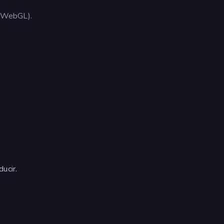
 (WebGL).
ucir.