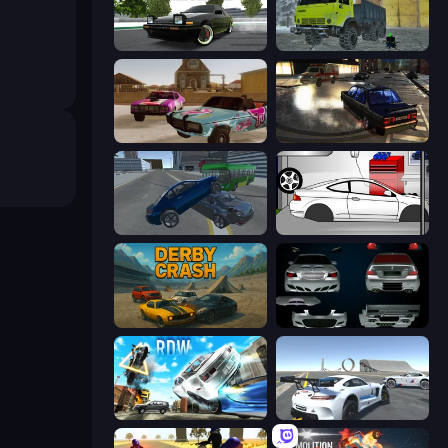
Drift Hunters
Taiga Car Driver
Village Car Stunts
City Classic Car Driving: 131
Offroader V6
Drag Racer V2
Derby Crash
Decorate My BMW M5
Real Drift World
Crazy Stunt Cars Multiplayer