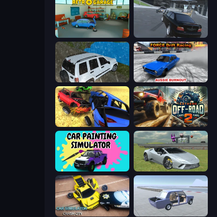
Retro Garage
Transporter Hot Pursuit
Offroad Prado Mountain Hill Climbing
Force Drift Racing: Aussie Burnout
Car Crash Simulator Royale
Extreme Offroad Cars 2
Car Painting Simulator
Sports Cars Driver
Car Simulator: Crash City
Car Tuning Simulator