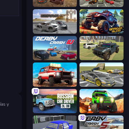
DriveTown
Evolution Factor
Gearshift One
Offroad Island
Derby Crash 4
4x4 Offroader
Offroad Masters Challenge
Wrong Way
ías y
Russian Car Driver ZIL 130
Offroad Life 3D