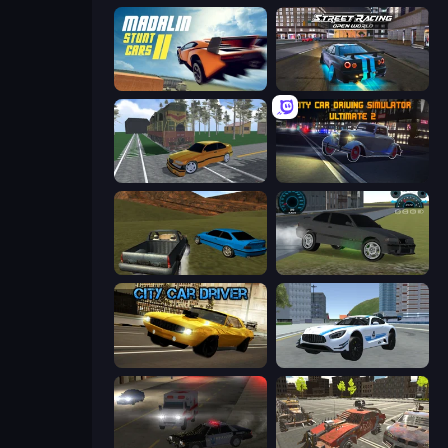
Madalin Stunt Cars 2
Street Racing: Open World
Obby: Car Crash Sandbox
City Car Driving Simulator: Ultimate 2
RCC Stunt Cars
Drift Runner 3D
City Car Driver
Crazy Stunt Cars 2