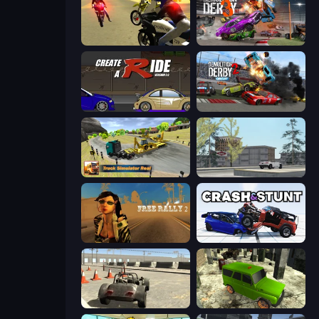
3D Moto Simulator 2
Demolition Derby 3
Create-A-Ride
Demolition Derby 2
Truck Simulator Real
Free Rally: Lost Angeles
Free Rally 2
Crash & Stunt
Free Rally
Russian UAZ 4x4 Driving Simulator