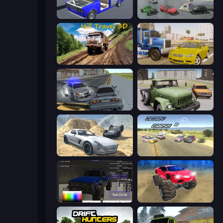
Taz Mechanic Simulator
Derby Crash 5
Hill Travel 3D
Crazy Car Stunts
RCC City Racing
Truck Driver Easy Road
Derby Crash 2
Derby Crash 3
Car Inspector: Truck
Monster Cars: Ultimate Simulator