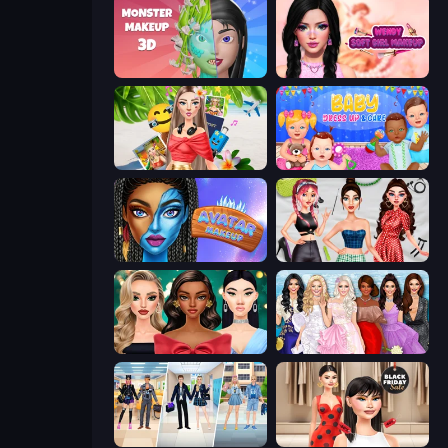
Monster Makeup 3D
Wendy Soft Girl Makeup
Travel with Me: ASMR Edition
Baby Dress Up
Avatar Make Up
Brat Girl Summer
New Year's Eve Makeup
Model Dress Up Girl
College Girl & Boy Makeover
Shopaholic Black Friday