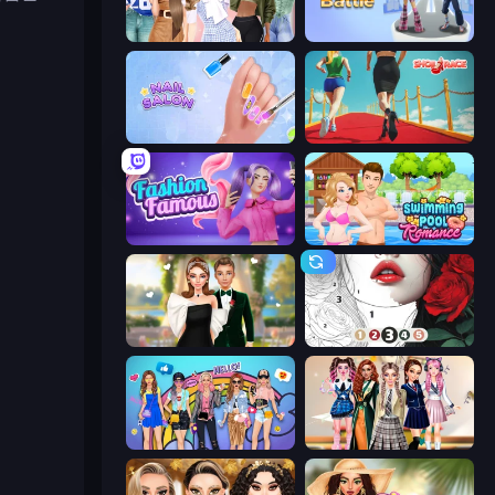
Fashion Week 2025
Fashion Battle
Nail Salon
Shoe Race
Fashion Famous
Swimming Pool Romance
Valentine's Day Proposal
Numicolor
College Girls Team Makeover
Back To School: Uniforms Edition