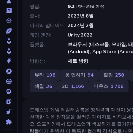
평점
9.2
(
지난 6개월 기준
)
출시
2023년 8월
마지막 업데이트
2024년 2월
게임 엔진
Unity 2022
플랫폼
브라우저 (데스크톱, 모바일, 태블릿
(Android), App Store (Andro
방향성
세로 방향
뷰티
108
옷 입히기
94
힐링
258
색칠
36
2D
1,166
마우스
1,796
드레스업 게임 & 컬러링북은 창의력과 패션이 융
선택한 다음 창작물을 컬러링 페이지로 바꿔보세요
요. 오프라인에서 드레스업과 색칠하기를 즐기면서
람들에게 완벽한 이 독특한 컬러링 경험으로 내