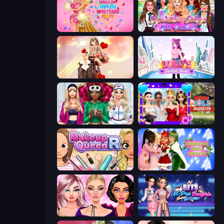
Dress To Impress: New Year's Party
Superstar College Girls Makeover
GRWM Date Night
Lulu's Fashion World
BFFs Luxury Loungewear
Mean Girls Graduation Day
Make Up Queen R
Christmas Girls Dress Up
New Year Makeup Trends
BFFs K-Pop Fangirls