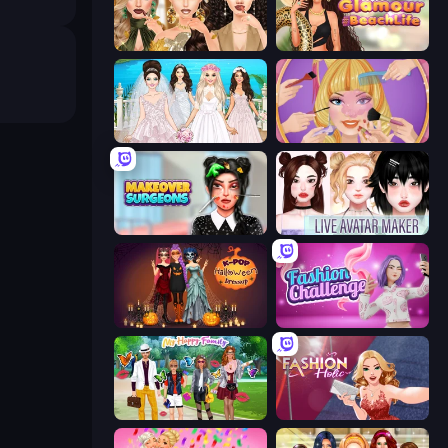
Autumn Glam Gala
Glamour Beach Life
Model Wedding
Extreme Makeover
Makeover Surgeons
Live Avatar Maker: Girls
K-Pop Halloween Dress Up
Fashion Challenge: Catwalk Run
Superstar Family Dress Up
Fashion Holic