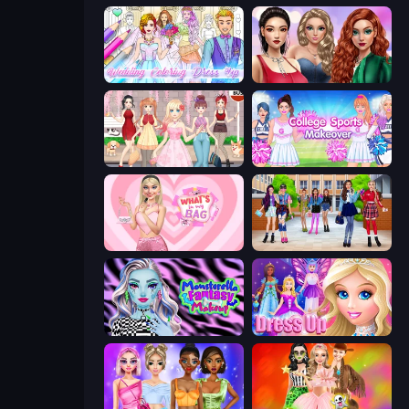
Wedding Coloring Dress Up Game
Colored Denim Trends
Anime Girls Dress Up Games
College Sport Team Makeover
What's In My Bag
High School BFFs: Girls Team
Monsterella Fantasy Makeup
Princess Dress Up