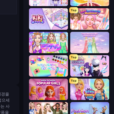
Idol Livestream: Fashion Game
Royal Glow Princess Makeover
Top
KiKi World
BFF Makeover - Spa & Dress Up
College Girl Coloring Dress Up
Tailor Stylist: Fashion Diary
Top
Holographic Trends
Anime Couple: Avatar Maker
Top
배경을
High School Popular Girls
ASMR Beauty Care
넣으세
는 사
작품을