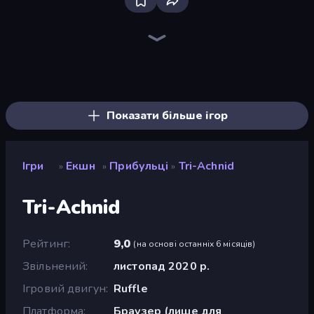
Bloxd.io
Ragdoll Archers
EvoWars.io
Piece of Cake: Merge and Bake
Veck.io
Racing Limits
Traffic Rider
Mahjongg Solitaire
Screw Out: Bolts and Nuts
Words of Wonders
Piles of Mahjong
Designville: Merge & Design
Miniblox
Space Waves
Stickman Clash
SkillWarz
Fortzone Battle Royale
Arrow Escape
Показати більше ігор
Ігри
Екшн
Прибульці
Tri-Achnid
»
»
»
Tri-Achnid
Рейтинг
9,0
(
на основі останніх 6 місяців
)
Звільнений
листопад 2020 р.
Ігровий двигун
Ruffle
Платформа
Браузер (лише для