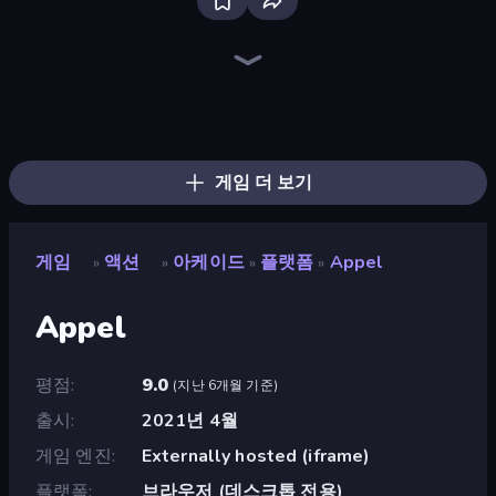
Stickman Clash
Throw a Lucky Block
Brainrot Arena Online
Fortzone Battle Royale
Stickman Project
War the Knights
Playground
Getaway Shootout
OvO Game
Puppet Fighter 2 Player
Mr. Dude: Online Multiverse Challenge
Mad Stick
99 Nights (Bloxd.io)
Ragdoll Throw Challenge
Super Oliver World
Obby: Dig Brainrots
Lime Playground Sandbox
Smash the Car to Pieces!
게임 더 보기
게임
액션
아케이드
플랫폼
Appel
»
»
»
»
Appel
평점
9.0
(
지난 6개월 기준
)
출시
2021년 4월
게임 엔진
Externally hosted (iframe)
플랫폼
브라우저 (데스크톱 전용)