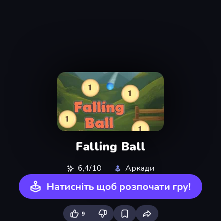
Falling Ball
6,4/10
Аркади
Натисніть щоб розпочати гру!
9