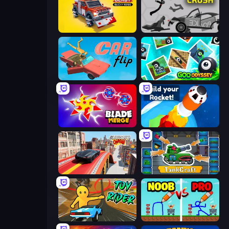
Zombie Derby: Blocky Roads
Stick Crush
Car Flip!
Goo Odyssey
Blade Merge
Build your Rocket
Slingshot Crash
TankCraft
Toy Rider
DOP Noob: Draw to Save