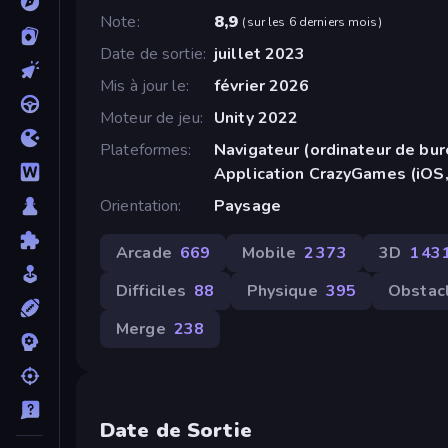
Note
8,9
(
sur les 6 derniers mois
)
Date de sortie
juillet 2023
Mis à jour le
février 2026
Moteur de jeu
Unity 2022
Plateformes
Navigateur (ordinateur de bur
Application CrazyGames (iOS,
Orientation
Paysage
Arcade
669
Mobile
2 373
3D
1 43
Difficiles
88
Physique
395
Obstac
Merge
238
Date de Sortie