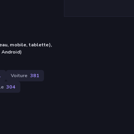
eau, mobile, tablette),
 Android)
1
Voiture
381
le
304