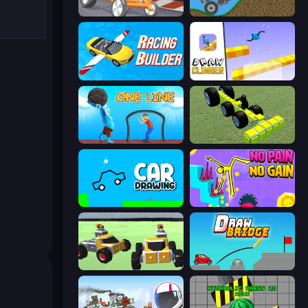
Draw Crash Race
Move It!
Racing Builder
Draw Climber
One Line
Genius Mechanic
Car Drawing Game
No Pain No Gain - Ragdoll Sandbox
Block Tech: Epic Sandbox
Draw Bridge