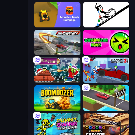
Monster Truck Rampage
Line Rider
Slingshot Stunt Driver & Sport
Watermelon Balls
Tanks vs Zombies: Tank Battle
Stickman Destruction 3 Heroes
Boomdozer
Island Racer