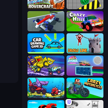
Rovercraft
Hydraulic Press 2D ASMR
Genius Car 2
Crazy Hills
Car Drawing Game 3D
Draw Line
Car Eats Car: Arctic Adventure
Syder Hyper Drive
Car Eats Car: Underwater Adventure
Crazy Motorcycle