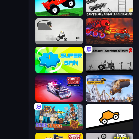
Funny Mad Racing
Stickman Zombie Annihilation
Draw Bridge Puzzle
Car Eats Car: Volcanic Adventure
Super Spin
Stickman Annihilation 2
Zombie Derby: Pixel Survival
Construction Ramp Jumping
Bobr Turbo: Craft Cars
Bouncy Motors