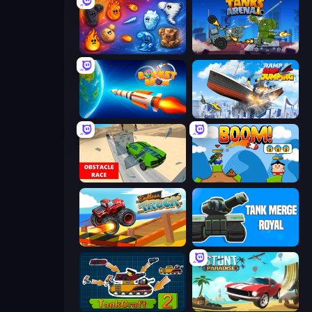
Elemental Merge
Tanks Arena io: Craft & Combat
Rocket Boom: Space Destroy 3D
Ship Ramp Jumping
Obstacle Race: Destroying Simulator!
Boom!
Endless Truck
Tank Merge Royal
TankCraft 2
Stunt Paradise