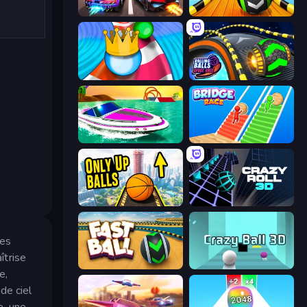
Night City Racing
Sky Balls 3D
Aquapark Balls Party
Rolling Balls Space Race
Jet Boat Racing
Bridge Race
Only Up Balls
Crazy Roll 3D
bes
îtrise
Fast Ball Jump
Crazy Ball 3D
e,
de ciel
e, une