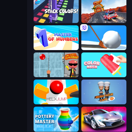
Stack Colors
WheelX Race
Master of Numbers
Shovel 3D
Bubble Trouble 2: Rebubbled
Color Match
Helix Jump
Rush Hour Cafe
Pottery Master
Grand Cyber City