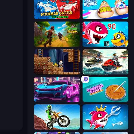
Stickman battle 1-4 Players
Teeth Runner
Island of Treasures
Fish Eat Getting Big
Miners' Adventure
Jetski Race
Cyber Cars Punk Racing 2
Dalgona Candy Honeycomb Cookie
Dirt Bike Mad Skills
Fish Stab Getting Big