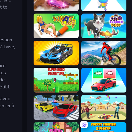
t te
Ultimate Flying Car
Man Runner 2048
What a Leg
Pet Trainer Duel
estion
 l'aise,
GT Cars Mega Ramps
Riders Downhill Racing
uce
 les
 de
itif.
Super Robo - Adventure
Upgrade the Supercar 3D
 avec
remier à
Real Cars Extreme Racing
Kite Flying Sim