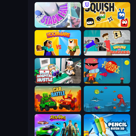
Stack Fall
Squish
NoobWars
House of Hazards
Hospital Hustle
Bubble Trouble
Car Battle
Fish Eat Fishes