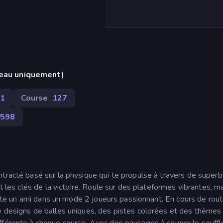
reau uniquement)
31
Course
127
598
ntracté basé sur la physique qui te propulse à travers de super
t les clés de la victoire. Roule sur des plateformes vibrantes, ma
ronte un ami dans un mode 2 joueurs passionnant. En cours de rout
e designs de balles uniques, des pistes colorées et des thèmes 
fférente à chaque course. Avec des paysages à couper le souffl