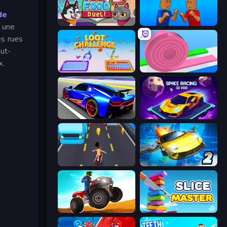
de
Funny Food Duel
Puppet Fighter 2 Player
c une
es rues
out-
x.
Loot Challenge
Layers Roll
Cyber Cars Punk Racing
Space Racing 3D: Void
Bus and Subway Runner
Ultimate Flying Car 2
ATV Ultimate Offroad
Slice Master