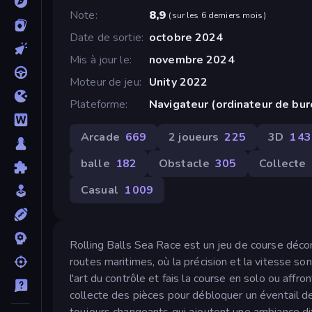
Note
8,9
(
sur les 6 derniers mois
)
Date de sortie
octobre 2024
Mis à jour le
novembre 2024
Moteur de jeu
Unity 2022
Plateforme
Navigateur (ordinateur de bu
Arcade
669
2 joueurs
225
3D
1 4
balle
182
Obstacle
305
Collecte
Casual
1 009
Rolling Balls Sea Race est un jeu de course déco
routes maritimes, où la précision et la vitesse son
l'art du contrôle et fais la course en solo ou aff
collecte des pièces pour débloquer un éventail d
toujours changeants qui ajoutent une ambiance di