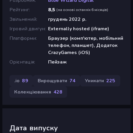
Розробник
Blue Wizard Digital
Рейтинг
8,5
(
на основі останніх 6 місяців
)
Звільнений
грудень 2022 р.
Ігровий двигун
Externally hosted (iframe)
Платформи
Браузер (комп'ютер, мобільний
телефон, планшет), Додаток
CrazyGames (iOS)
Орієнтація
Пейзаж
.io
89
Вирощувати
74
Уникати
225
Колекціювання
428
Дата випуску