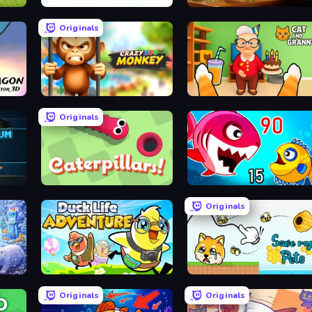
Bouncemasters
Bad Cat Prankster
Originals
Crazy Zoo Monkey
Cat and Granny
Originals
Caterpillars
Fish Eat Getting Big
Originals
al
Duck Life: Adventure (Demo)
Save My Pets
Originals
Originals