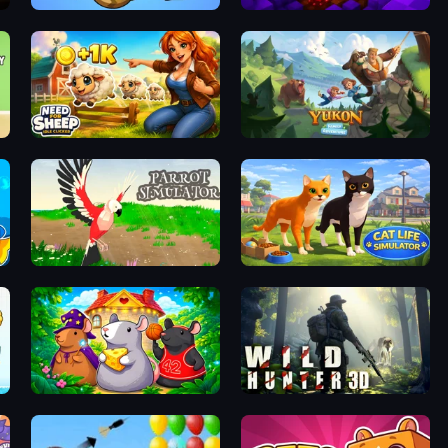
EvoWorld.io (FlyOrDie.io)
Obby: Dig Down
Need for Sheep: Idle Clicker
Yukon: Family Adventure
Parrot Simulator
Cat Life Simulator 3D
Rat's House - Nonogram
Wild Hunter 3D