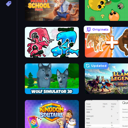
Monkey School Prank
Mope.io
Originals
Funny Battle Simulator 2
Animal DNA Run
Updated
Wolf Simulator: Wild Animals 3D
Llama Legends