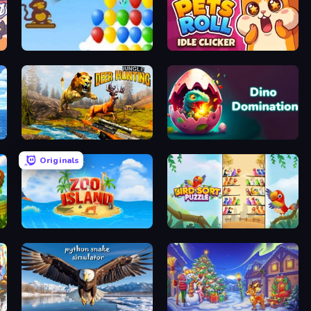
Bloons
Pets Roll: Idle Clicker
Jungle Deer Hunting
Dino Domination
Originals
Zoo Island
Bird Sort Puzzle