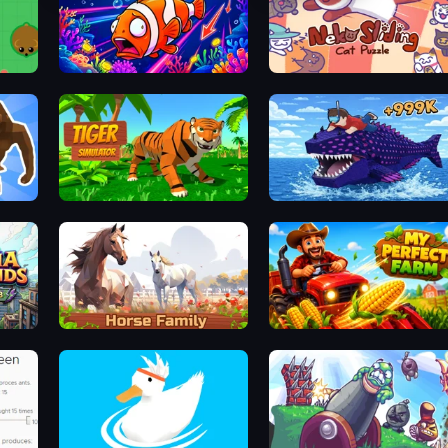
Fish Catch Idle
Neko Sliding: Cat Puzzle
Tiger Simulator 3D
Obby Fish Challenge: Ride
Horse Simulator 3D
My Perfect Farm