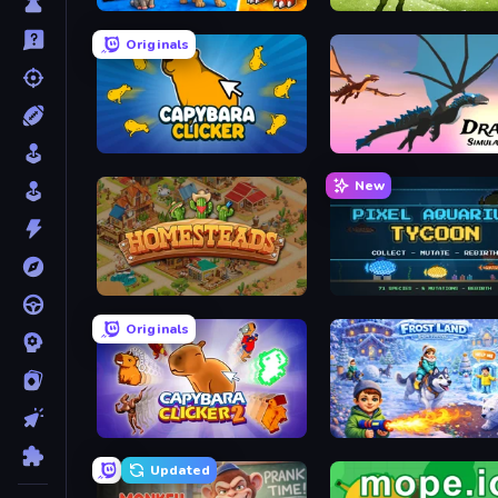
Ultimate Evolution
Zoo Boom
Originals
Capybara Clicker
Dragon Simulator 3D
New
Homesteads: Dream Farm
Pixel Aquarium Tycoon
Originals
Capybara Clicker 2
Frost Land - Snow Surviv
Updated