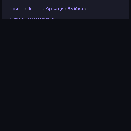
Ігри
.io
Аркади
Змійка
»
»
»
»
Cubes 2048 Royale
Cubes 2048 Royale
Рейтинг
8,6
(
на основі останніх 6 місяців
)
Звільнений
травень 2026 р.
Останнє оновлення
травень 2026 р.
Ігровий двигун
HTML5
Платформи
Браузер (комп'ютер,
мобільний телефон,
планшет), Додаток
CrazyGames (iOS, Android)
Орієнтація
Пейзаж