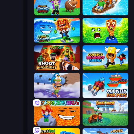
Escape Tsunami Brainrot
Float for Brainrots
Obby Escape from Tsunami Brainrot
Save Memerots: Acid Lava lake
Shoot Brainrot
Collect Brainrot Arena
BrainZombie Log Escape
Obby Fly For Pets
Escape Lava for Brainrots!
Brainrot Tower Defence