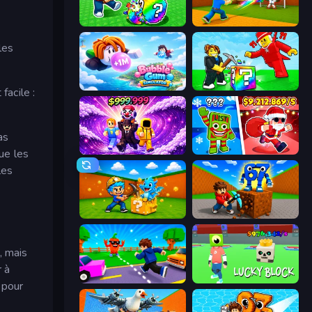
Break a Lucky Egg Brainrots
Baseball For Brainrot
les
Bubble Gum Simulator
Break a Lucky Blocks with Brainrots
facile :
as
Obby - BrainWave
Plants vs Brain Zombies
ue les
les
Escape Cave For Brainrot
Obby: Break Rocks For Brainrots
, mais
r à
Robby: Cross the Road for Brainrot
Lucky Block
 pour