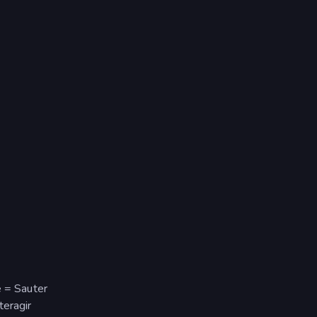
e = Sauter
teragir