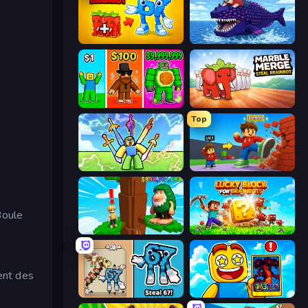
Merge & Steal Brainrot
Obby Fish Challenge: Ride
Obby Brainrot Merge
Marble Merge: Steal Brainrot Game
Top
Obby vs Brainrot
Obby: +1 Click Wall Breaker
Boule
Steal Beanstalk for Brainrots
Lucky Blocks for Brainrots
tent des
67 Steal a Brainrot Game
Obby Cards: The Legend Hunt