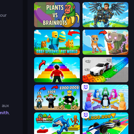
pour
Plants vs Brainrots
Obby: Pull a Sword
Obby Sprunki: Pet World
Brainrot Evolution
Obby Highest Jump Ever
Obby: Supercar Race on Keyboard
s aux
Obby Tycoon Build the City
Knockout!
mith
,