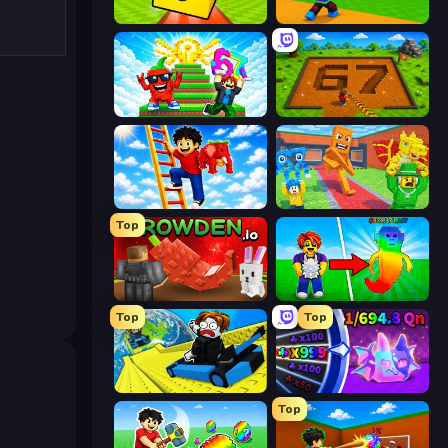
Lucky Brainrot Blocks Online
Throw a Lucky Block
Run and Jump for Brainrot
Obby: Dig Brainrots
Ladder to Brainhot: Climb
Catch Brainrots From Bosses
Top
Grow A Garden | Growden.io
Collect Brainrot Egg
Top
Top
Cart Ride Danger Mount
Meeland.io
Top