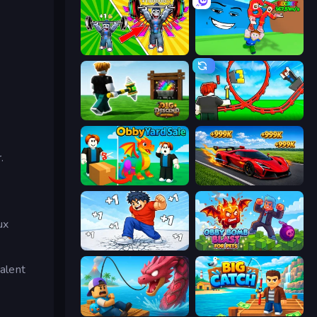
Obby: Gym Simulator, Escape
Escape Tsunami for Brainrots!
Dig and Descend: Obby Mine
Build a Rollercoaster: Simulator
.
Obby Yard Sale
Obby: +1 Speed Car Escape
ux
Break a Skyscraper
Obby Bomb Blast For Pets
alent
Fish It Now
Big Catch