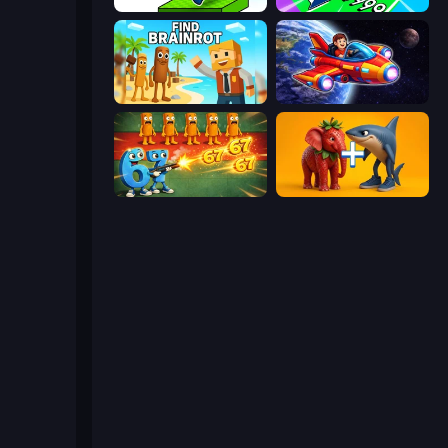
Brainrot Mega Parkour
Obby Car Challenge: Drive
Find Brainrot
Obby Space Challenge: Starships
Brainrot Tower Defense
Brainrot Evolution: 2048 Merge Fight