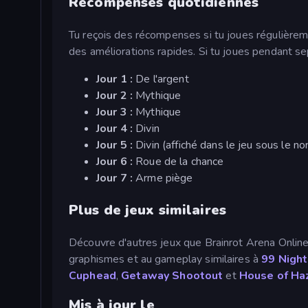
Récompenses quotidiennes
Tu reçois des récompenses si tu joues régulièreme
des améliorations rapides. Si tu joues pendant sept
Jour 1 :
De l'argent
Jour 2 :
Mythique
Jour 3 :
Mythique
Jour 4 :
Divin
Jour 5 :
Divin (affiché dans le jeu sous le 
Jour 6 :
Roue de la chance
Jour 7 :
Arme piège
Plus de jeux similaires
Découvre d'autres jeux que Brainrot Arena Onlin
graphismes et au gameplay similaires à
99 Night
Cuphead
,
Getaway Shootout
et
House of Ha
Mis à jour le