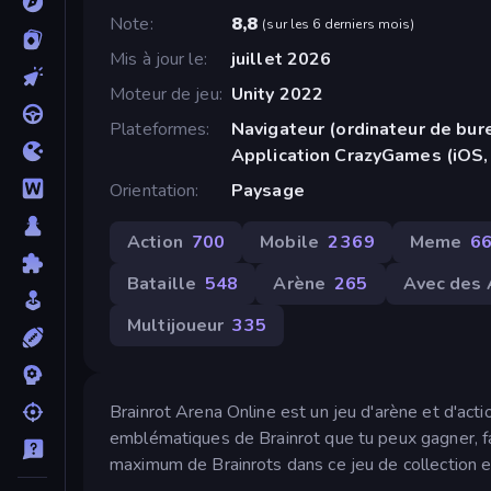
Note
8,8
(
sur les 6 derniers mois
)
Mis à jour le
juillet 2026
Moteur de jeu
Unity 2022
Plateformes
Navigateur (ordinateur de bure
Application CrazyGames (iOS,
Orientation
Paysage
Action
700
Mobile
2 369
Meme
6
Bataille
548
Arène
265
Avec des 
Multijoueur
335
Brainrot Arena Online est un jeu d'arène et d'ac
emblématiques de Brainrot que tu peux gagner, fa
maximum de Brainrots dans ce jeu de collection e