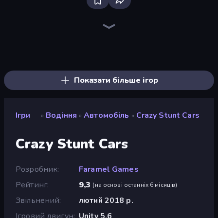
Bloxd.io
Ragdoll Archers
EvoWars.io
Veck.io
Piece of Cake: Merge and Bake
Racing Limits
Traffic Rider
Mahjongg Solitaire
Screw Out: Bolts and Nuts
Words of Wonders
Piles of Mahjong
Designville: Merge & Design
Miniblox
Stickman Clash
Space Waves
SkillWarz
Fortzone Battle Royale
Arrow Escape
Показати більше ігор
Ігри
Водіння
Автомобіль
Crazy Stunt Cars
»
»
»
Crazy Stunt Cars
Розробник
Faramel Games
Рейтинг
9,3
(
на основі останніх 6 місяців
)
Звільнений
лютий 2018 р.
Ігровий двигун
Unity 5.6