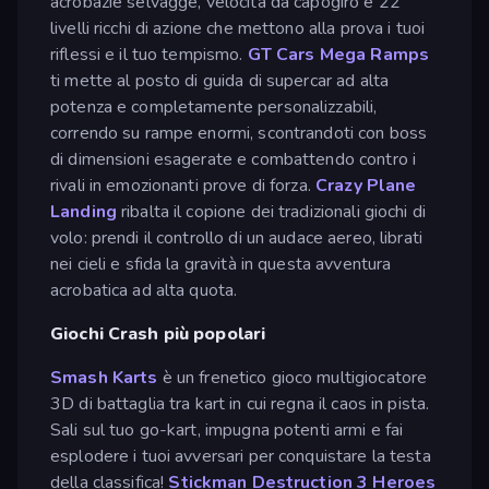
acrobazie selvagge, velocità da capogiro e 22
livelli ricchi di azione che mettono alla prova i tuoi
riflessi e il tuo tempismo.
GT Cars Mega Ramps
ti mette al posto di guida di supercar ad alta
potenza e completamente personalizzabili,
correndo su rampe enormi, scontrandoti con boss
di dimensioni esagerate e combattendo contro i
rivali in emozionanti prove di forza.
Crazy Plane
Landing
ribalta il copione dei tradizionali giochi di
volo: prendi il controllo di un audace aereo, librati
nei cieli e sfida la gravità in questa avventura
acrobatica ad alta quota.
Giochi Crash più popolari
Smash Karts
è un frenetico gioco multigiocatore
3D di battaglia tra kart in cui regna il caos in pista.
Sali sul tuo go-kart, impugna potenti armi e fai
esplodere i tuoi avversari per conquistare la testa
della classifica!
Stickman Destruction 3 Heroes