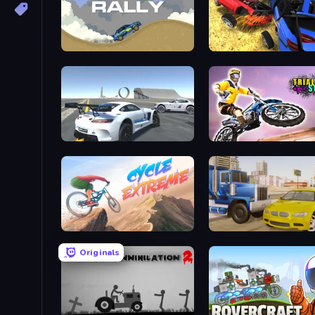
Desert Rally
Car Crash Simulator Roy
Crazy Stunt Cars Multiplayer
Trial Bike Epic Stunts
Cycle Extreme
Crazy Car Stunts
Originals