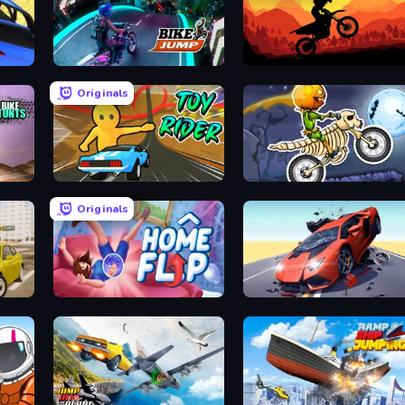
ale
Bike Jump
Sunset Bike Racing
Originals
Toy Rider
Moto X3M 6: Spooky Land
Originals
Home Flip
Hyper Cars Ramp Crash