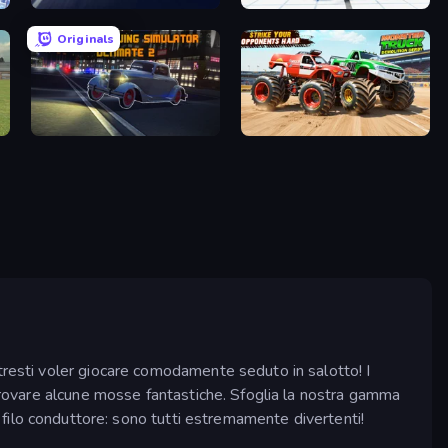
Madalin Cars Multiplayer
Crash & Stunt
Originals
City Car Driving Simulator: Ultimate 2
Monster Truck Demolition Derby
tresti voler giocare comodamente seduto in salotto! I
 provare alcune mosse fantastiche. Sfoglia la nostra gamma
 filo conduttore: sono tutti estremamente divertenti!