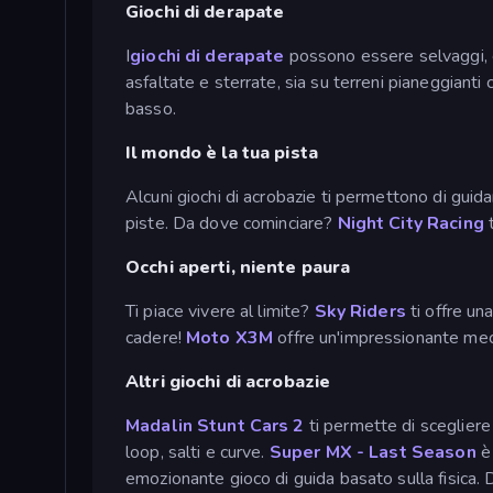
Giochi di derapate
I
giochi di derapate
possono essere selvaggi, c
asfaltate e sterrate, sia su terreni pianeggianti 
basso.
Il mondo è la tua pista
Alcuni giochi di acrobazie ti permettono di guida
piste. Da dove cominciare?
Night City Racing
Occhi aperti, niente paura
Ti piace vivere al limite?
Sky Riders
ti offre u
cadere!
Moto X3M
offre un'impressionante mecca
Altri giochi di acrobazie
Madalin Stunt Cars 2
ti permette di scegliere
loop, salti e curve.
Super MX - Last Season
è 
emozionante gioco di guida basato sulla fisica. Da