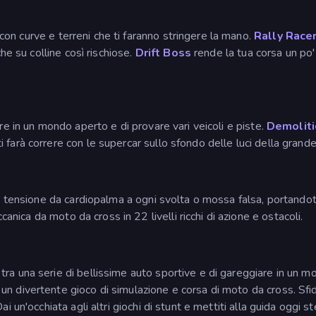
on curve e terreni che ti faranno stringere la mano.
Rally Racer
che su colline così rischiose.
Drift Boss
rende la tua corsa un po'
re in un mondo aperto e di provare vari veicoli e piste.
Demoliti
ti farà correre con le supercar sullo sfondo delle luci della grande
na tensione da cardiopalma a ogni svolta o mossa falsa, portandoti
nica da moto da cross in 22 livelli ricchi di azione e ostacoli.
 tra una serie di bellissime auto sportive e di gareggiare in u
un divertente gioco di simulazione e corsa di moto da cross. Sfid
i un'occhiata agli altri giochi di stunt e mettiti alla guida oggi s