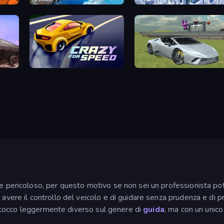
Jump Into The Plane
Ship Ramp Jumping
Crazy for Speed
Sports Cars Driver
te pericoloso, per questo motivo se non sei un professionista po
 avere il controllo del veicolo e di guidare senza prudenza e di
 un tocco leggermente diverso sul genere di
guida
, ma con un unico