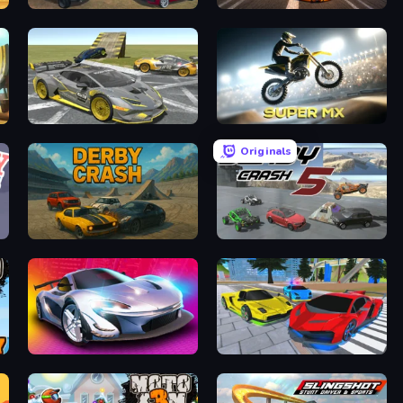
Derby Crash 4
Jump Master: Car Racing
Wrong Way
Super MX - Last Season
Originals
Derby Crash
Derby Crash 5
Grand Cyber City
Real Cars Extreme Racing