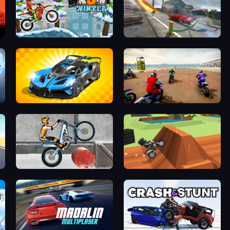
Moto X3M 4 Winter
Slingshot Stunt Driver & Sport
GT Cars Mega Ramps
Super MX - The Champion
Trials Ice Ride
Blocky Trials