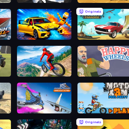
Downtown 1930s Mafia
Moto X3M
Originals
BMG: Ragdoll Playground
Stunt Paradise
Riders Downhill Racing
Happy Wheels
Base Jump Wing Suit Flying
Moto X3M 5: Pool Party
Originals