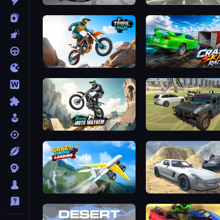
Gearshift One
Evolution Factor
Trial Mania
Crash Skill Racing
Xtreme Moto Mayhem
4x4 Offroader
Crazy Plane Landing
Derby Crash 2