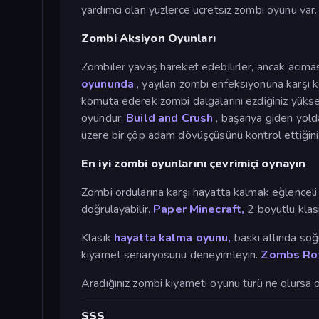
yardımcı olan yüzlerce ücretsiz zombi oyunu va
Zombi Aksiyon Oyunları
Zombiler yavaş hareket edebilirler, ancak acımas
oyununda
, yayılan zombi enfeksiyonuna karşı ke
komuta ederek zombi dalgalarını ezdiğiniz yükse
oyundur.
Build and Crush
, başarıya giden yold
üzere bir çöp adam dövüşçüsünü kontrol ettiğiniz 
En iyi zombi oyunlarını çevrimiçi oynayın
Zombi ordularına karşı hayatta kalmak eğlenceli
doğrulayabilir.
Paper Minecraft,
2 boyutlu klasi
Klasik
hayatta kalma oyunu,
baskı altında soğ
kıyamet senaryosunu deneyimleyin.
Zombs Ro
Aradığınız zombi kıyameti oyunu türü ne olursa o
SSS