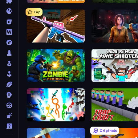
Bulletstorm
Zombie Road
Top
KS Z
Zombie Protocol
Mine Shooter 2: Noob vs
Stickman Epic
Trap Craft
Originals