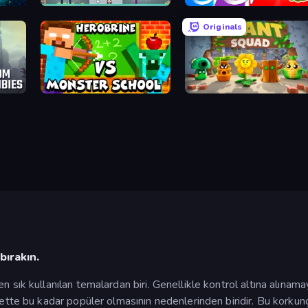
Castle Wars: New Era
Infection Town of Zombies
Originals
Herobrine vs Monster School
Plant Squad
bırakın.
sık kullanılan temalardan biri. Genellikle kontrol altına alınamayan
rnette bu kadar popüler olmasının nedenlerinden biridir. Bu kor