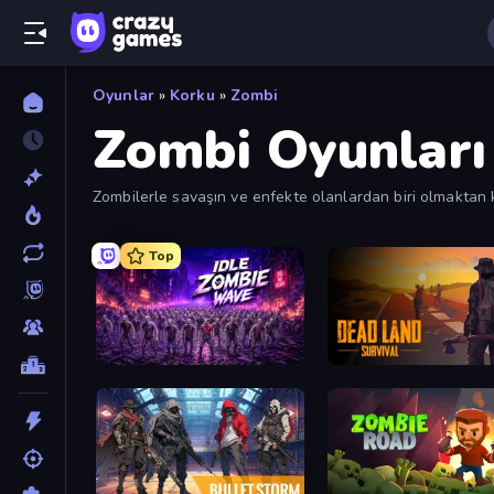
Oyunlar
»
Korku
»
Zombi
Zombi Oyunları
Zombilerle savaşın ve enfekte olanlardan biri olmaktan k
ve en yeniye göre sıralamak için filtreleri kullanın.
Top
Idle Zombie Wave: Survivors
Dead Land: Survival