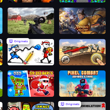
Zombie Lab Escape
Stick Epic Fighter
Dead Zed
Vampire Master
Originals
Doodle Smash
Earn to Die: Zombie Ride
Plants vs Brain Zombies
Pixel Combat: Zombies Strike
Originals