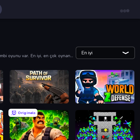
En iyi
ombi oyunu var. En iyi, en çok oynanan
Path of Survivor
World Z Defense - Zombie Defense
Originals