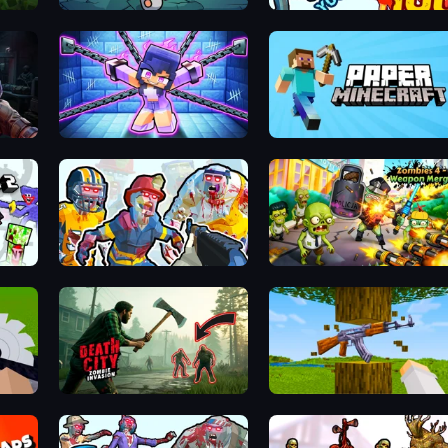
Base Defence
Horde Killer: You vs 100
Survival Zone Zombie Outbreak
Mini Mine
Paper Minecraft
 Mobs
Zombies Shooter: Part 2
Zombies 4 Weapon Merge
Death City Zombie Invasion
Mine Shooter 3D