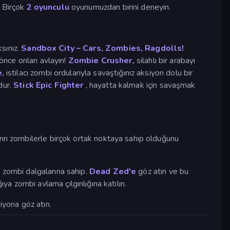
? Birçok
2 oyunculu
oyunumuzdan birini deneyin.
sınız.
Sandbox City – Cars, Zombies, Ragdolls!
önce onları avlayın!
Zombie Crusher,
silahlı bir arabayı
,
istilacı zombi ordularıyla savaştığınız aksiyon dolu bir
dur.
Stick Epic Fighter
, hayatta kalmak için savaşmak
rın zombilerle birçok ortak noktaya sahip olduğunu
 zombi dalgalarına sahip.
Dead Zed'e
göz atın ve bu
a zombi avlama çılgınlığına katılın.
iyona göz atın.