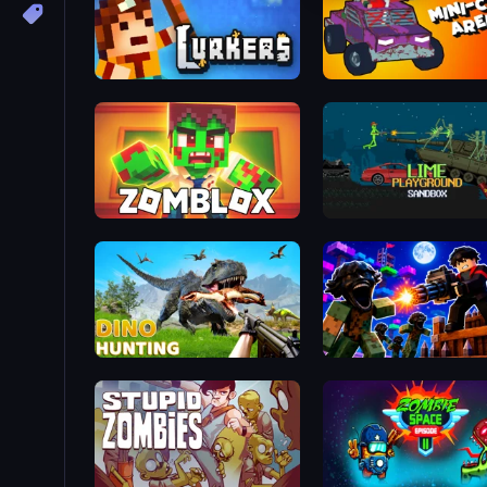
Lurkers.io
Mini-Caps: Arena
Zomblox
Lime Playground Sandbo
Dino Hunting Jurassic World
Base Obby: Zombie Defe