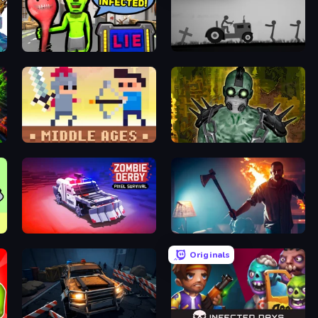
I Am Not Infected!
Stickman Annihilation 2
Castle Wars: Middle Ages
One Among Zombies
e
Zombie Derby: Pixel Survival
You Are Being Watched
Originals