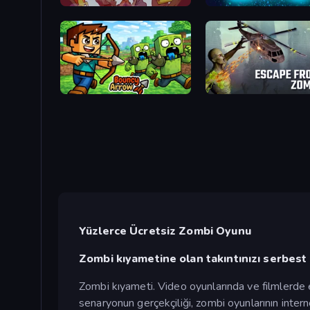
Stupid Zombies
Zombie Space Episode 2
Bouncy Arrow
Escape from Zombies
Yüzlerce Ücretsiz Zombi Oyunu
Zombi kıyametine olan takıntınızı serbest 
Zombi kıyameti. Video oyunlarında ve filmlerde en 
senaryonun gerçekçiliği, zombi oyunlarının inte