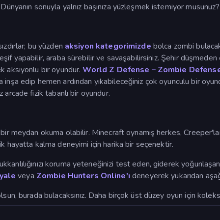
r. Dünyanın sonuyla yalnız başınıza yüzleşmek istemiyor musunuz
ızdırlar; bu yüzden
aksiyon kategorimizde
bolca zombi bulacak
şif yapabilir, araba sürebilir ve savaşabilirsiniz. Şehir düşmeden 
k aksiyonlu bir oyundur.
World Z Defense – Zombie Defense
a inşa edip hemen ardından yıkabileceğiniz çok oyunculu bir oyun
arcade fizik tabanlı bir oyundur.
 bir meydan okuma olabilir. Minecraft oynamış herkes, Creeper'la
k hayatta kalma deneyimi için harika bir seçenektir.
ukkanlılığınızı koruma yeteneğinizi test eden, giderek yoğunlaşan
yale
veya
Zombie Hunters Online'ı
deneyerek yukarıdan aşağıy
lsun, burada bulacaksınız. Daha birçok üst düzey oyun için koleks