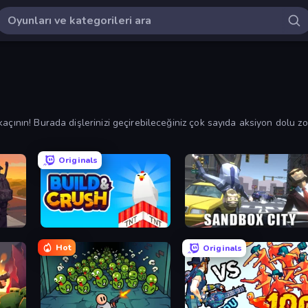
açının! Burada dişlerinizi geçirebileceğiniz çok sayıda aksiyon dolu z
Originals
Build and Crush
Sandbox City
Hot
Originals