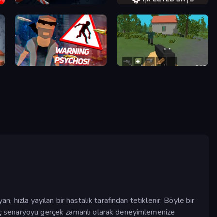
Cars vs Zombies
Infected Days
City of Psychos
WorldZ
, hızla yayılan bir hastalık tarafından tetiklenir. Böyle bir
kunç senaryoyu gerçek zamanlı olarak deneyimlemenize