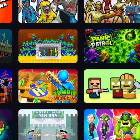
Zombies Shooter
Monster Shooter Apocalypse
x
Stick Fighter vs Zombies
Panic Patrol
nse
Zombie Raft
Zombie Horde: Build & Surviv