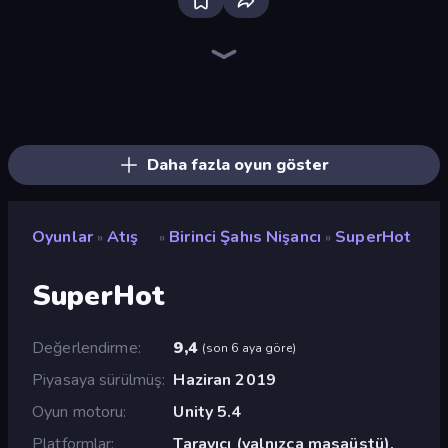
SkillWarz
Western Sniper
Fragen
Camo Sniper
Sniper Mission
Blocky: Dead Waves
Doomsday Shooter
SuperTrip.Land
SWAT Cats
Gun Fu: Stickman 2
Gun Master
Zombie Outbreak Arena
Redcoats.io
Destroy Base
10 Bullets - HTML 5
Command Strike FPS
Guns of Rage
Shoot First Fast: Gun Duel
Daha fazla oyun göster
Oyunlar
Atış
Birinci Şahıs Nişancı
SuperHot
»
»
»
SuperHot
Değerlendirme
9,4
(
son 6 aya göre
)
Piyasaya sürülmüş
Haziran 2019
Oyun motoru
Unity 5.4
Platformlar
Tarayıcı (yalnızca masaüstü),