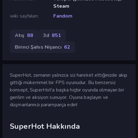
Steam
wiki sayfaları
Fandom
Atış
88
3d
851
Birinci Şahıs Nişancı
62
SuperHot, zamanın yalnızca siz hareket ettiğinizde akıp
gittiği mükemmel bir FPS oyunudur. Bu benzersiz
konsept, SuperHot'a başka hiçbir oyunda olmayan bir
gerilim ve aksiyon sunuyor. Oyuna başlayın ve
düşmanlarınızı paramparça edin!
SuperHot Hakkında