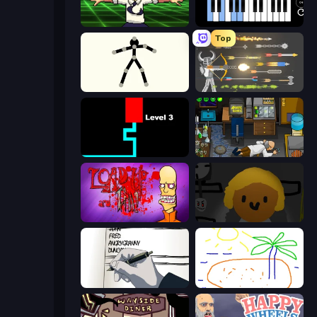
Chainsaw Dance
Virtual Online Piano
Top
Stick Animator
Ragdoll Archers
Scary Maze
Foreign Creature
Load Up and Kill
Seven Days in Purgatory
Death Note Type
Skribbl.io