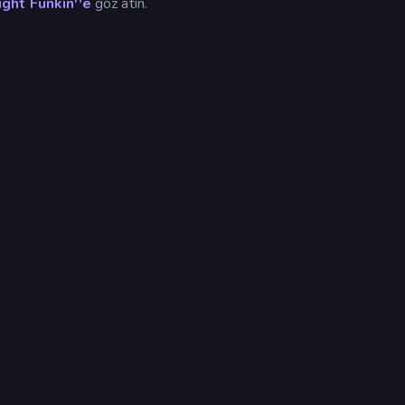
ight Funkin''e
göz atın.