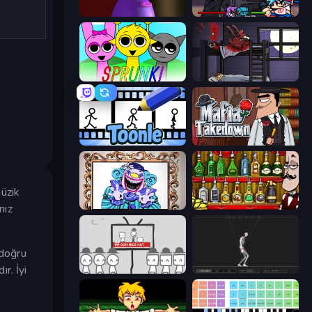
Blob Opera
Friday Night Funkin'
Sprunki
The Visitor
Toonle
Mafia Takedown
üzik
Exhibit of Sorrows
Bartender The Right Mix
nız
 doğru
r. İyi
We Become What We Behold
Skeleton Simulator