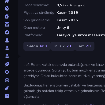
Değerlendirme
9,5
(
son 6 aya göre
)
Piyasaya sürülmüş
Kasım 2019
Son güncelleme
Kasım 2025
Oyun motoru
Unity 6
Platformlar
Tarayıcı (yalnızca masaüst
Salon
669
Müzik
23
art
28
Lofi Room, yatak odanızda bulunduğunuz ve biraz 
arcade oyunudur. Sorun şu ki, tüm müzik enstrümanla
gerekiyor. Onları bulduktan sonra müzikal yeteneği
Bulduğunuz her enstrümanı çalabilir ve benzersiz sesl
çalmak için notaları takip etmeli ve çalmalısınız. B
eğlenceler!