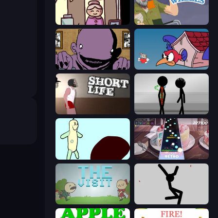
Diner in the Storm
Happy Wheels
The Owner Is Dead
Cuphead
Short Life
Stick Figure Penalty 2
Doodieman Voodoo
Rhythm Capture
The Visit
Rag Doll