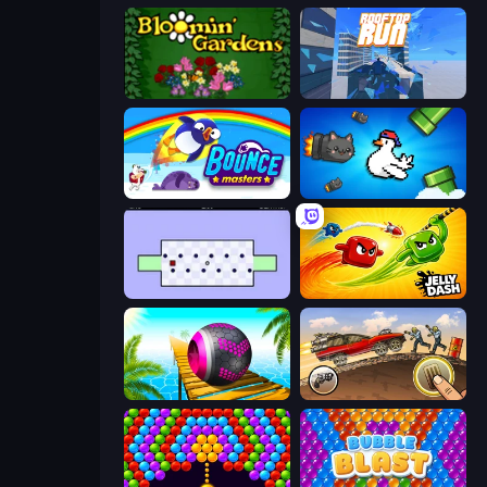
Blooming Gardens
Rooftop Run
Bouncemasters
Honk
World's Hardest Game
Jelly Dash
Rolling Balls Sea Race
Earn to Die: Zombie Ride