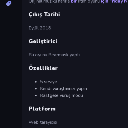
Orijinal müzikli harika
bir
ritim oyunu
için Friday N
Çıkış Tarihi
Eylül 2018
Geliştirici
Bu oyunu Bearmask yaptı.
Özellikler
5 seviye
Kendi vuruşlarınızı yapın
Rastgele vuruş modu
Platform
Web tarayıcısı