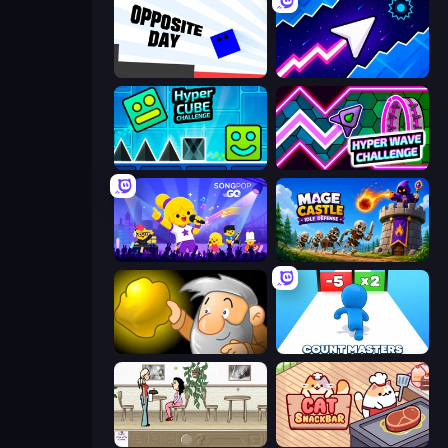
Opposite Day
Space Waves
Hyper Cube Challenge
Hyper Wave Challenge
SongPop GO
Mage Castle Idle Defense
Gold Miner
Count Masters: Stickman Games
The Waitress
Cat Snack Bar