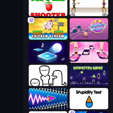
Apple Shooter
Gunblood
Chicken Scream
Perfect Piano
Tile Jumper 3D
Catch Tiles: Piano Game
I Don't Even Know
Geometry Game
Wave Dash: Geometry Arrow
Stupidity Test