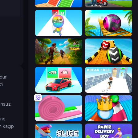
Bridge Race
Paper Boy Race: Running Game
Man Runner 2048
Rolling Balls Sea Race
Island of Treasures
Sky Balls 3D
dur!
zi
Upgrade the Supercar 3D
Break Free
onsuz
ine
Layers Roll
Aquapark Balls Party
n kaçıp