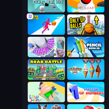
Crazy Ball 3D
Helix Jump
Twerk Race 3D
Only Up Balls
Stack Fall
Pencil Rush
Road Battle: Gather the Gang
Ice Cream Inc.
Lazy Jumper
Master of Numbers