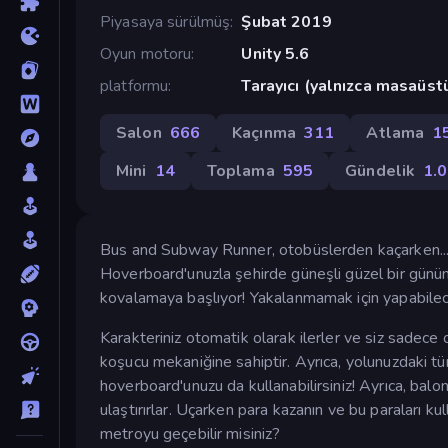
Piyasaya sürülmüş
Şubat 2019
Oyun motoru
Unity 5.6
platformu
Tarayıcı (yalnızca masaüst
Salon
666
Kaçınma
311
Atlama
1
Mini
14
Toplama
595
Gündelik
1.
Bus and Subway Runner, otobüslerden kaçarken... 
Hoverboard'unuzla şehirde güneşli güzel bir günün ta
kovalamaya başlıyor! Yakalanmamak için yapabilec
Karakteriniz otomatik olarak ilerler ve siz sadece
koşucu mekaniğine sahiptir. Ayrıca, yolunuzdaki 
hoverboard'unuzu da kullanabilirsiniz! Ayrıca, balon
ulaştırırlar. Uçarken para kazanın ve bu paraları ku
metroyu geçebilir misiniz?