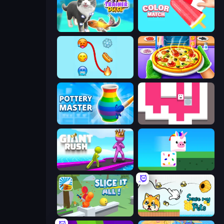
Pet Trainer Duel
Color Match
Emoji Puzzle!
Pizza Maker
Pottery Master
Just Slide (Remastered)
Giant Rush!
Stacky Bird
Slice It All!
Save My Pets