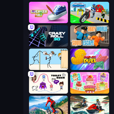
Sneaker Art
Moto Robots: Steel Trial
Crazy Roll 3D
Obby World: Squid Escape
Gomu Goman
Pop It! Duel
Toilet Rush - Draw Puzzle
Dessert Maker