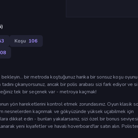
ü)
53
Koşu
106
008
bekleyin... bir metroda koştuğunuz harika bir sonsuz koşu oyunu
dını çıkarıyorsunuz, ancak bir polis arabası sizi fark ediyor ve si
eğiniz tek bir seçenek var - metroya kaçmak!
 onun yön hareketlerini kontrol etmek zorundasınız. Oyun klasik s
tüm nesnelerden kaçınmak ve gökyüzünde yüksek uçabilmek için
lara dikkat edin - bunları yakalarsanız, sizi özel bir bonus seviyes
llanarak yeni kıyafetler ve havalı hoverboard'lar satın alın. Poliste