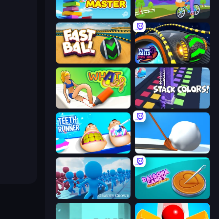
Slice Master
Paper Delivery Boy
Fast Ball Jump
Rolling Balls Space Race
What a Leg
Stack Colors
Teeth Runner
Shovel 3D
Gravity Crowd
Dalgona Candy Honeycomb Cookie