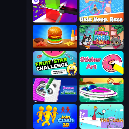
Jelly Restaurant
Hula Hoop Race
Burger Cafe
Funny Food Duel
Fruit Stab Challenge
Sticker Art
Diamond Drawing by Numbers
Jet Boat Racing
Join Clash 3D
Through the Wall