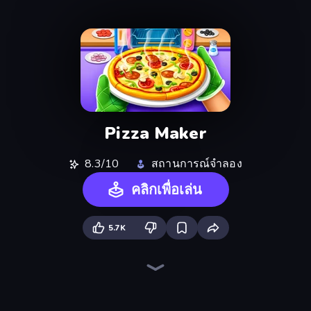
Pizza Maker
8.3/10
สถานการณ์จำลอง
คลิกเพื่อเล่น
5.7K
Burger Cafe
Jelly Dye
BFF Makeover - Spa & Dress Up
DIY Makeup Salon: SPA Makeover
Draw Missing Part | DOP Puzzle
Dessert Maker
Hypermarket 3D
Nail Salon
Feet's Doctor Urgent Care