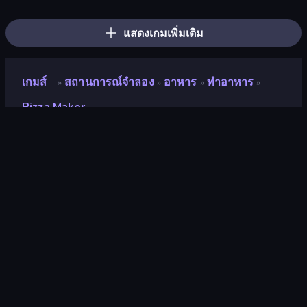
Royal Glow Princess Makeover
Make Up Hole
Ellie's Recipe: Dubai Chocolate Bar
ABC Pizza Maker
Ice Cream Fever: Cooking Game
Numicolor
Papa's Donuteria
Papa's Scooperia
Ice Cream Inc.
แสดงเกมเพิ่มเติม
เกมส์
สถานการณ์จำลอง
อาหาร
ทำอาหาร
»
»
»
»
Pizza Maker
Pizza Maker
คะแนน
8.3
(
อ้างอิงจากข้อมูล 6 เดือนที่ผ่านมา
)
ปล่อยแล้ว
มิถุนายน 2567
อัพเดทล่าสุด
กันยายน 2567
เอ็นจิ้นเกม
Unity 2022
แพลตฟอร์ม
เบราว์เซอร์ (เดสก์ท็อป มือถือ แท็บเล็ต),
แอป CrazyGames (iOS, Android)