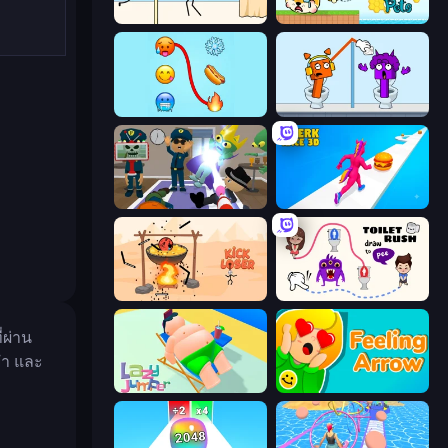
Gomu Goman
Save My Pets
Emoji Puzzle!
Square Punki Long Hand
Find The Alien
Twerk Race 3D
Kick Loser
Toilet Rush - Draw Puzzle
่ผ่าน
ยำ และ
Lazy Jumper
Feeling Arrow