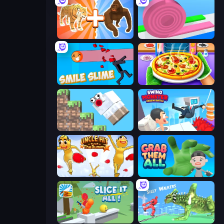
Animal DNA Run
Layers Roll
Smile Slime
Pizza Maker
Crazy Sheep
Swing Monster: Decisive Battle
Uncle Hit: Punch the Dummy
Grab Them All
Slice It All!
Silly Walkers