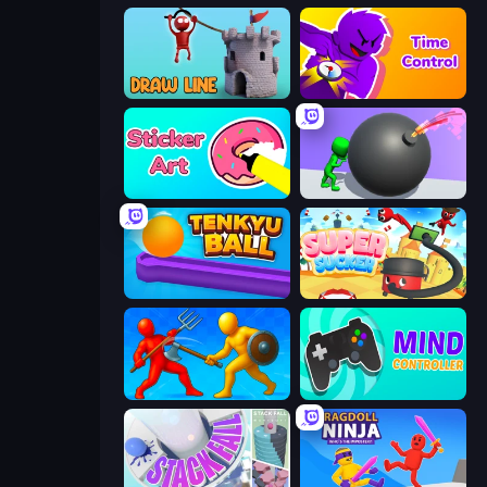
Draw Line
Time Control!
Sticker Art
Bomb Roll
Tenkyu Ball
Super Sucker 3D
Epic Sword Battle! Fight in Arena
Mind Controller