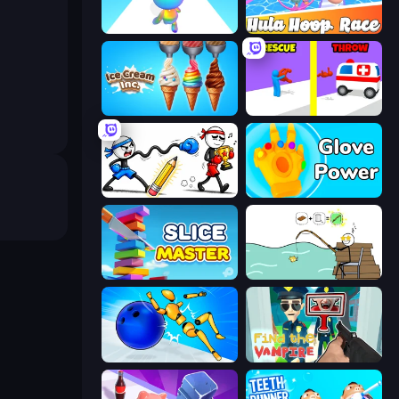
Man Runner 2048
Hula Hoop Race
Ice Cream Inc.
Rescue Throw
Doodle Smash
Glove Power
Slice Master
Alchemy Puzzle
Playground Man! Ragdoll Show!
Find the Vampire