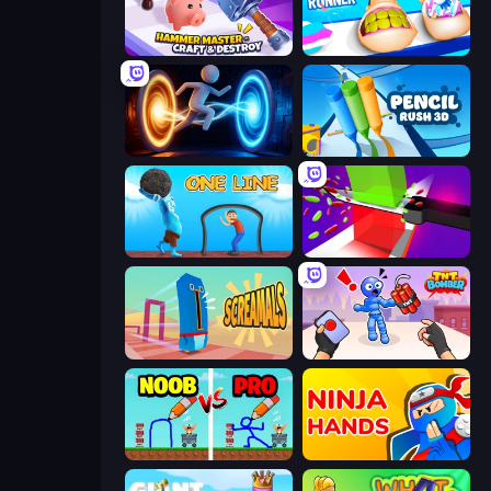
Hammer Master－Craft & Destroy!
Teeth Runner
Portal Escape
Pencil Rush
One Line
Jelly Restaurant
Screamals
TNT Bomber
DOP Noob: Draw to Save
Ninja Hands