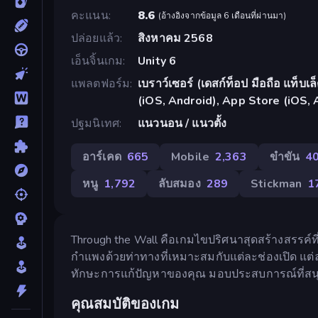
คะแนน
8.6
(
อ้างอิงจากข้อมูล 6 เดือนที่ผ่านมา
)
ปล่อยแล้ว
สิงหาคม 2568
เอ็นจิ้นเกม
Unity 6
แพลตฟอร์ม
เบราว์เซอร์ (เดสก์ท็อป มือถือ แท็บ
(iOS, Android), App Store (iOS, 
ปฐมนิเทศ
แนวนอน / แนวตั้ง
อาร์เคด
665
Mobile
2,363
ขำขัน
4
หนู
1,792
ลับสมอง
289
Stickman
1
Through the Wall คือเกมไขปริศนาสุดสร้างสรรค์ที
กำแพงด้วยท่าทางที่เหมาะสมกับแต่ละช่องเปิด แ
ทักษะการแก้ปัญหาของคุณ มอบประสบการณ์ที่ส
คุณสมบัติของเกม