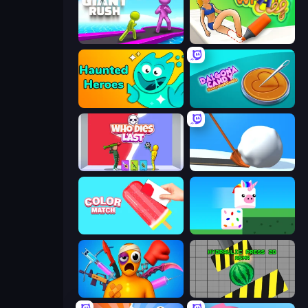
Giant Rush!
What a Leg
Haunted Heroes
Dalgona Candy Honeycomb Cookie
Who Dies Last?
Shovel 3D
Color Match
Stacky Bird
Fun Ragdoll Challenge!
Hydraulic Press 2D ASMR