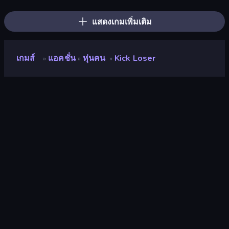
Crazy Sheep
Digital Circus: Parkour Game
Cut the Rope: Experiments
แสดงเกมเพิ่มเติม
เกมส์
แอคชั่น
หุ่นคน
Kick Loser
»
»
»
Kick Loser
นักพัฒนา
Eyestorm Pte. LTD.
คะแนน
8.8
(
อ้างอิงจากข้อมูล 6 เดือนที่ผ่านมา
)
ปล่อยแล้ว
กรกฎาคม 2568
เอ็นจิ้นเกม
Unity 6
แพลตฟอร์ม
เบราว์เซอร์ (เดสก์ท็อป มือถือ แท็บเล็ต),
แอป CrazyGames (iOS, Android), App
Store (iOS, Android)
ปฐมนิเทศ
ภาพเหมือน