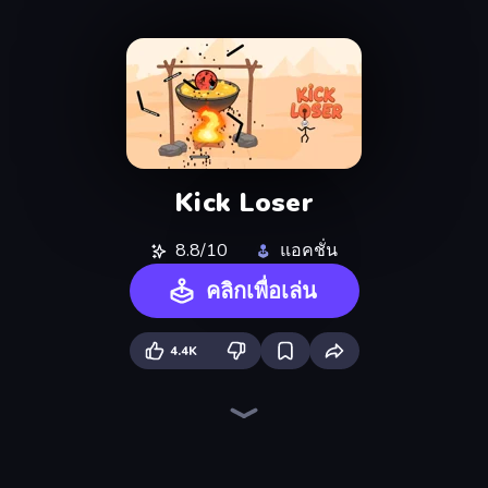
Kick Loser
8.8/10
แอคชั่น
คลิกเพื่อเล่น
4.4K
Through the Wall
Gomu Goman
Square Punki Long Hand
Sprunki
Cut the Rope
Save My Pets
Blob Opera
Toonle
Save the Capybara
Fast Ball Jump
Om Nom: Run
Classic Labyrinth 3D
Stacky Bird
Toilet Rush - Draw Puzzle
Mr. Throw