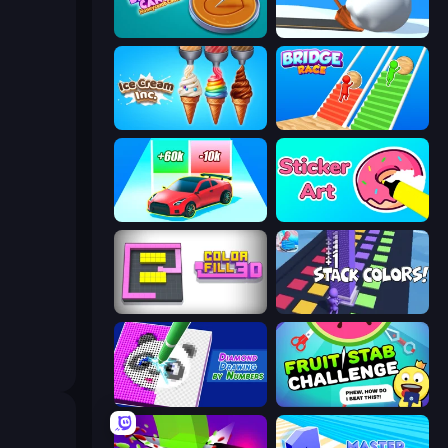
Dalgona Candy Honeycomb Cookie
Shovel 3D
Ice Cream Inc.
Bridge Race
Upgrade the Supercar 3D
Sticker Art
Color Fill 3D
Stack Colors
Diamond Drawing by Numbers
Fruit Stab Challenge