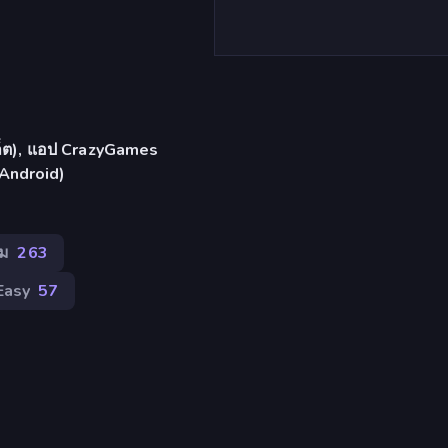
บเล็ต), แอป CrazyGames
 Android)
์ม
263
Easy
57