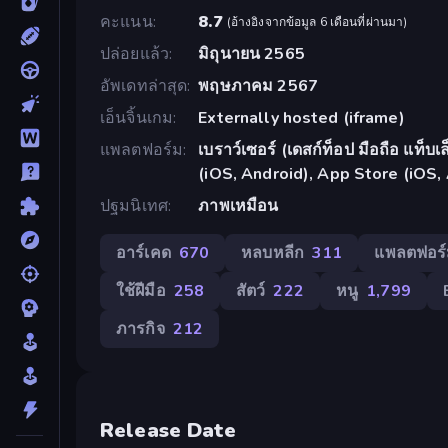
คะแนน
8.7
(
อ้างอิงจากข้อมูล 6 เดือนที่ผ่านมา
)
ปล่อยแล้ว
มิถุนายน 2565
อัพเดทล่าสุด
พฤษภาคม 2567
เอ็นจิ้นเกม
Externally hosted (iframe)
แพลตฟอร์ม
เบราว์เซอร์ (เดสก์ท็อป มือถือ แท็
(iOS, Android), App Store (iOS,
ปฐมนิเทศ
ภาพเหมือน
อาร์เคด
670
หลบหลีก
311
แพลตฟอร
ใช้ฝีมือ
258
สัตว์
222
หนู
1,799
ภารกิจ
212
Release Date