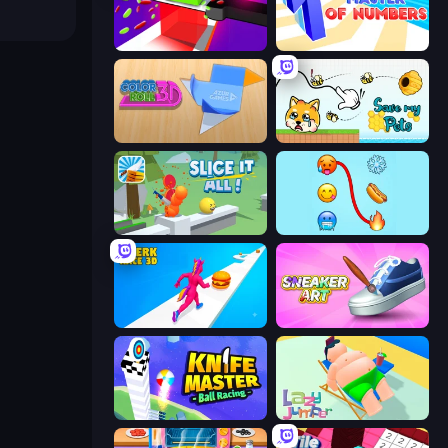
Jelly Restaurant
Master of Numbers
Color Roll 3D
Save My Pets
Slice It All!
Emoji Puzzle!
Twerk Race 3D
Sneaker Art
Knife Master: Ball Racing
Lazy Jumper