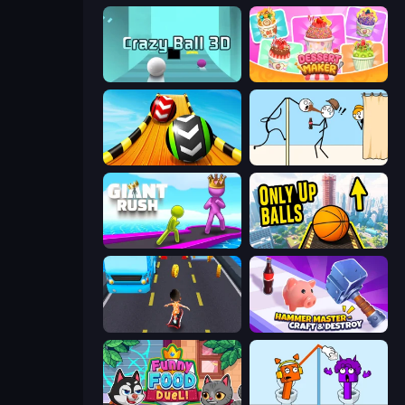
Crazy Ball 3D
Dessert Maker
Sky Balls 3D
Gomu Goman
Giant Rush!
Only Up Balls
Bus and Subway Runner
Hammer Master－Craft & Destroy!