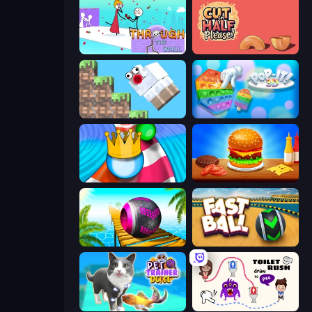
Through the Wall
Cut in Half, Please!
Crazy Sheep
Pop It 3D
Aquapark Balls Party
Burger Cafe
Rolling Balls Sea Race
Fast Ball Jump
Pet Trainer Duel
Toilet Rush - Draw Puzzle