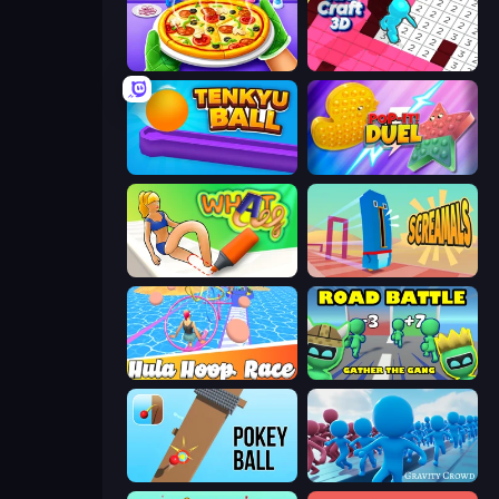
Pizza Maker
Tile Craft 3D
Tenkyu Ball
Pop It! Duel
What a Leg
Screamals
Hula Hoop Race
Road Battle: Gather the Gang
Pokey Ball
Gravity Crowd