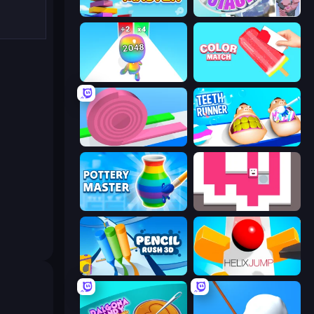
Slice Master
Stack Fall
Man Runner 2048
Color Match
Layers Roll
Teeth Runner
Pottery Master
Just Slide (Remastered)
Pencil Rush
Helix Jump