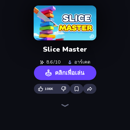
Slice Master
8.6/10
อาร์เคด
คลิกเพื่อเล่น
106K
Helix Jump
Layers Roll
Stack Fall
Hydraulic Press 2D ASMR
Pencil Rush
Stack Colors
Twerk Race 3D
Jelly Restaurant
Shovel 3D
Lazy Jumper
Flip Bottle
Fruit Stab Challenge
Hula Hoop Race
Master Hit: Boss Hunter
Slice It All!
Break Free
Knife Master: Ball Racing
Teeth Runner