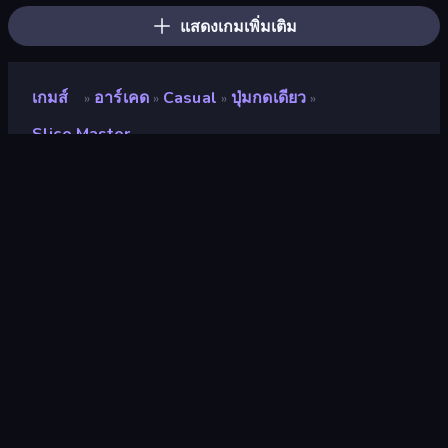
แสดงเกมเพิ่มเติม
เกมส์
อาร์เคด
Casual
ปุ่มกดเดียว
»
»
»
»
Slice Master
Slice Master
นักพัฒนา
PlayCalm
คะแนน
8.6
(
อ้างอิงจากข้อมูล 6 เดือนที่ผ่านมา
)
ปล่อยแล้ว
เมษายน 2567
อัพเดทล่าสุด
กรกฎาคม 2567
เอ็นจิ้นเกม
HTML5
แพลตฟอร์ม
เบราว์เซอร์ (เดสก์ท็อป มือถือ แท็บเล็ต),
แอป CrazyGames (iOS, Android)