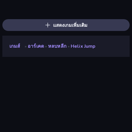
Slice Master
Layers Roll
Stack Fall
Hydraulic Press 2D ASMR
Pencil Rush
Stack Colors
Twerk Race 3D
Shovel 3D
Jelly Restaurant
Lazy Jumper
Flip Bottle
Fruit Stab Challenge
Hula Hoop Race
Master Hit: Boss Hunter
Slice It All!
Break Free
Knife Master: Ball Racing
Cut In Half
แสดงเกมเพิ่มเติม
เกมส์
อาร์เคด
หลบหลีก
Helix Jump
»
»
»
Helix Jump
นักพัฒนา
Voodoo
คะแนน
8.4
(
อ้างอิงจากข้อมูล 6 เดือนที่ผ่านมา
)
ปล่อยแล้ว
พฤษภาคม 2565
อัพเดทล่าสุด
กุมภาพันธ์ 2568
เอ็นจิ้นเกม
HTML5
แพลตฟอร์ม
เบราว์เซอร์ (เดสก์ท็อป มือถือ แท็บเล็ต),