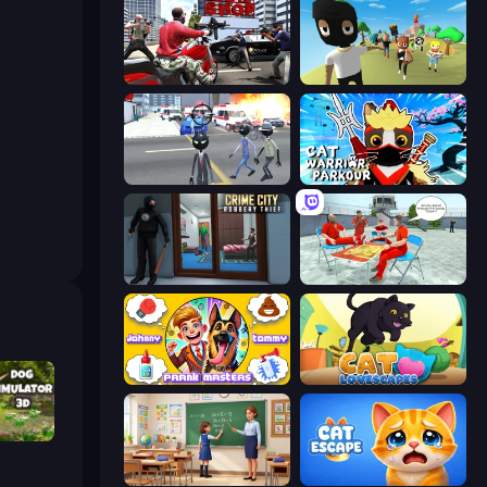
Grand Action Simulator: New York
Mr. Dude: King of the Hill
Amazing Crime Strange Stickman
Cat Warrior Parkour
Crime City Robbery Thief Games
Alcatraz Prison Escape Plan
Johnny n Tommy - Prank Masters
Cat Lovescapes
or 3D
High School Teacher Simulator
Cat Escape