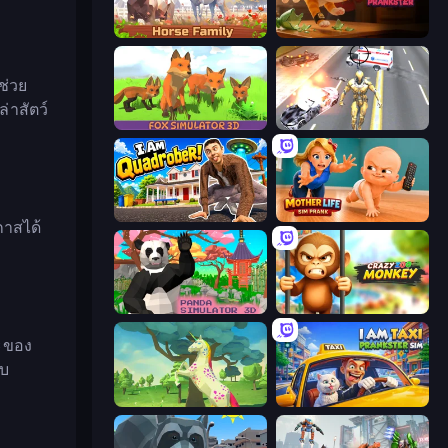
Horse Simulator 3D
Bad Cat Prankster
ช่วย
่าสัตว์
Fox Simulator 3D
Super Crime Steel War Hero
I Am Quadrober!
Mother Life Simulator: Prank
กาสได้
Panda Simulator 3D
Crazy Zoo Monkey
ะของ
็บ
Unicorn Family Simulator Magic World
I Am Taxi Prankster Sim