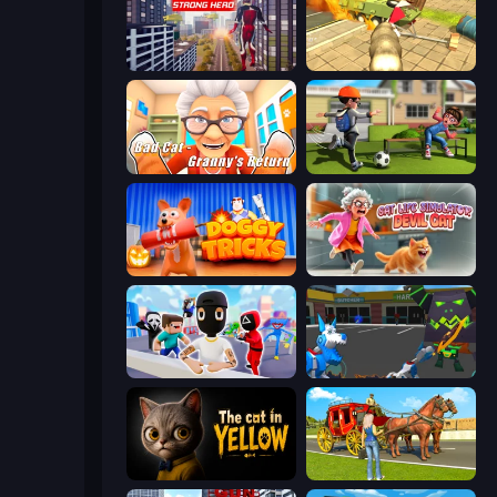
Super Strong Hero
Wild Animal Zoo City Simulator
Bad Cat - Granny's Return
The Prank King
Doggy Tricks
Cat Life Simulator: Devil Cat
Mr. Dude: Online Multiverse Challenge
Robot Dog City Simulator
The Cat in Yellow
Horse Cart Transport Taxi Game