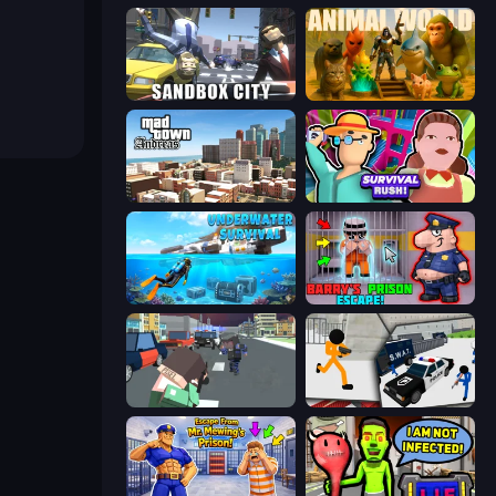
Sandbox City
Animal World
Mad Town Andreas: Mafia Storie
Survival Rush!
Underwater Survival: Deep Dive
Barry's Prison Escape!
Pixel Stories 2: Night of Payoff
Stickman Prison: Counter Assault