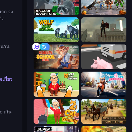
มาก จง
Raccoon Adventure: City Simulator 3D
Flying Bat Robot Car Transform Game
ว!
Wolf Family Simulator
The Superman - Theme is Aliens
กสนาน
Monkey School Prank
Crazy Pig Simulator
มเกี่ยว
Cat and Granny
Cat Life Simulator
ียวกัน
Cat and Granny 2
Horse Riding Simulator