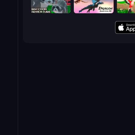
Raccoon Adventure: City Simulator 3D
Dragon Simulator 3D
Parrot Si