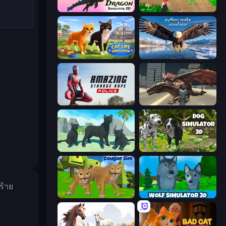
Dragon Simulator 3D
Parrot Simulator
Cat Life Simulator 3D
Python Snake Simulator
Amazing Strange Rope Police
Dragon Vice City
Panther Family Simulator 3D
Dog Simulator 3D
ร้าย
Cougar Simulator: Big Cats
Wolf Simulator: Wild Animals 3D