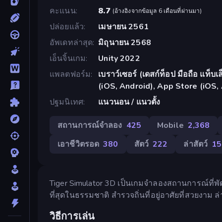
คะแนน
8.7
(
อ้างอิงจากข้อมูล 6 เดือนที่ผ่านมา
)
ปล่อยแล้ว
เมษายน 2561
อัพเดทล่าสุด
มิถุนายน 2568
เอ็นจิ้นเกม
Unity 2022
แพลตฟอร์ม
เบราว์เซอร์ (เดสก์ท็อป มือถือ แท็
(iOS, Android), App Store (iOS,
ปฐมนิเทศ
แนวนอน / แนวตั้ง
สถานการณ์จำลอง
425
Mobile
2,368
เอาชีวิตรอด
380
สัตว์
222
ล่าสัตว์
15
Tiger Simulator 3D เป็นเกมจำลองสถานการณ์ที่พัฒ
ที่สุดในธรรมชาติ สำรวจถิ่นที่อยู่อาศัยที่สวยงา
วิธีการเล่น