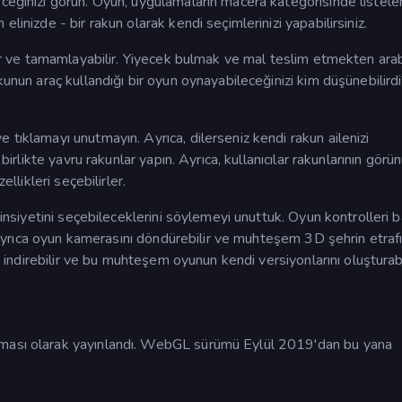
ceğinizi görün. Oyun, uygulamaların macera kategorisinde listele
linizde - bir rakun olarak kendi seçimlerinizi yapabilirsiniz.
ilir ve tamamlayabilir. Yiyecek bulmak ve mal teslim etmekten ar
kunun araç kullandığı bir oyun oynayabileceğinizi kim düşünebilird
 tıklamayı unutmayın. Ayrıca, dilerseniz kendi rakun ailenizi
 birlikte yavru rakunlar yapın. Ayrıca, kullanıcılar rakunlarının gör
ellikleri seçebilirler.
cinsiyetini seçebileceklerini söylemeyi unuttuk. Oyun kontrolleri ba
ar ayrıca oyun kamerasını döndürebilir ve muhteşem 3D şehrin etraf
da indirebilir ve bu muhteşem oyunun kendi versiyonlarını oluşturabil
aması olarak yayınlandı. WebGL sürümü Eylül 2019'dan bu yana