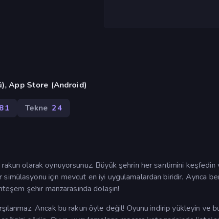
ü), App Store (Android)
81
Tekne
24
 rakun olarak oynuyorsunuz. Büyük şehrin her santimini keşfedin
simülasyonu için mevcut en iyi uygulamalardan biridir. Ayrıca be
muhteşem şehir manzarasında dolaşın!
rşılanmaz. Ancak bu rakun öyle değil! Oyunu indirip yükleyin ve b