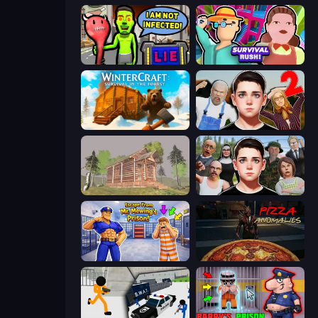
I Am Not Infected!
Survival Rush!
WinterCraft: Survival in the Forest
Schoolboy Escape 2
Survive In The Forest
Schoolboy Escape: Runaway
Escape From Mr.Meawing's Prison!
Pizza Anomalies