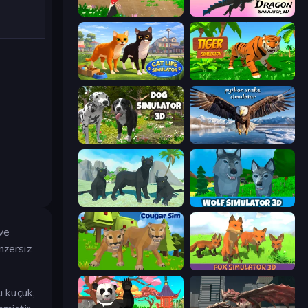
Parrot Simulator
Dragon Simulator 3D
Cat Life Simulator 3D
Tiger Simulator 3D
Dog Simulator 3D
Python Snake Simulator
Panther Family Simulator 3D
Wolf Simulator: Wild Animals 3D
 ve
nzersiz
Cougar Simulator: Big Cats
Fox Simulator 3D
u küçük,