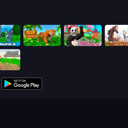
Wolf Simulator: Wild Animals 3D
Tiger Simulator 3D
Panda Simulator 3D
Horse Simul
mulator