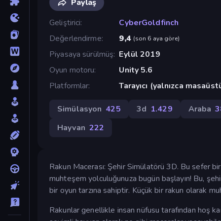
Paylaş
Geliştirici
CyberGoldfinch
Değerlendirme
9,4
(
son 6 aya göre
)
Piyasaya sürülmüş
Eylül 2019
Oyun motoru
Unity 5.6
Platformlar
Tarayıcı (yalnızca masaüst
Simülasyon
425
3d
1.429
Araba
3
Hayvan
222
Rakun Macerası: Şehir Simülatörü 3D. Bu sefer bir
muhteşem yolculuğunuza bugün başlayın! Bu, şehir 
bir oyun tarzına sahiptir. Küçük bir rakun olarak 
Rakunlar genellikle insan nüfusu tarafından hoş ka