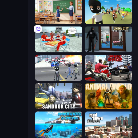
High School Teacher Simulator
Mr. Dude: King of the Hill
Alcatraz Prison Escape Plan
Crime City Robbery Thief Games
Amazing Crime Strange Stickman
Grand Action Simulator: New York
Sandbox City
Animal World
Underwater Survival: Deep Dive
Mad Town Andreas: Mafia Storie