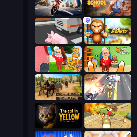
Cat Life Simulator
Monkey School Prank
Crazy Pig Simulator
Crazy Zoo Monkey
Cat and Granny 2
Cat and Granny
Horse Riding Simulator
Super Crime Steel War Hero
The Cat in Yellow
Wild Animal Zoo City Simulator