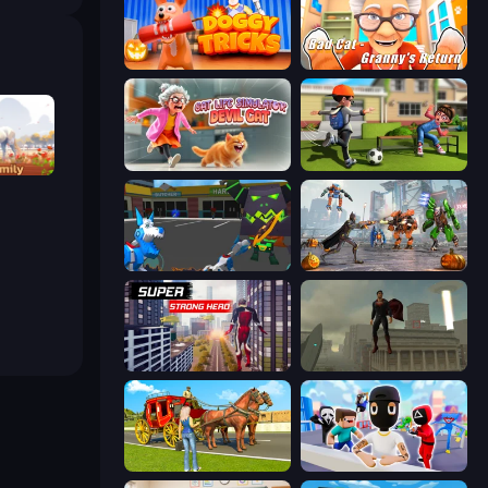
Doggy Tricks
Bad Cat - Granny's Return
Cat Life Simulator: Devil Cat
The Prank King
ator 3D
Robot Dog City Simulator
Flying Bat Robot Car Transform Game
Super Strong Hero
The Superman - Theme is Aliens
Horse Cart Transport Taxi Game
Mr. Dude: Online Multiverse Challenge