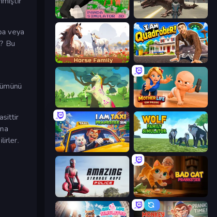
nmiştir
Panda Simulator 3D
Dragon Vice City
aba veya
i? Bu
Horse Simulator 3D
I Am Quadrober!
ünümünü
Unicorn Family Simulator Magic World
Mother Life Simulator: Prank
sittir
ına
irler.
I Am Taxi Prankster Sim
Wolf Family Simulator
Amazing Strange Rope Police
Bad Cat Prankster