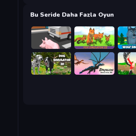
Bu Seride Daha Fazla Oyun
Crazy Pig Simulator
Fox Simulator 3D
Dog Simulator 3D
Dragon Simulator 3D
Parrot Si