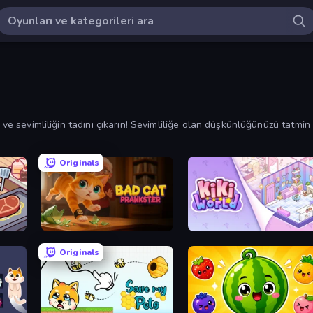
n ve sevimliliğin tadını çıkarın! Sevimliliğe olan düşkünlüğünüzü tatmi
 en yeni oyunlara göre sıralayın.
Originals
Bad Cat Prankster
KiKi World
Originals