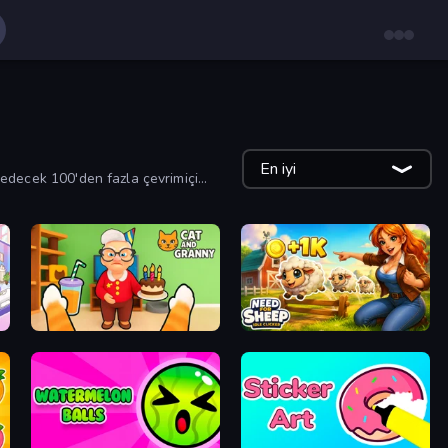
En iyi
n edecek 100'den fazla çevrimiçi
Cat and Granny
Need for Sheep: Idle Clicker