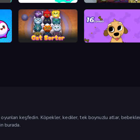
Monster Kart
Wildlife Haven: Sandbox Safari
Bouncy Buddies: Physics Puzzle
Cat Sorter Puzzle
Good Doggo
oyunları keşfedin. Köpekler, kediler, tek boynuzlu atlar, bebekler 
in burada.