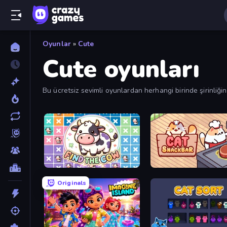
Oyunlar
»
Cute
Cute oyunları
Bu ücretsiz sevimli oyunlardan herhangi birinde şirinliği
sevimli oyun var. Filtreleri kullanarak en çok oynanan ve
Find The Cow
Cat Snack Bar
Originals