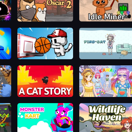
Cattosu Chonk! Cat Merge Game
Senya and Oscar 2
Idle Miner
Basket Cats
Find Cat
Cute Army: A Cat Story
Anime Kawaii Dress Up