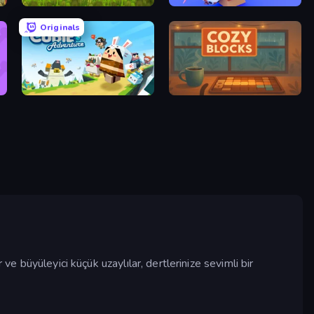
International Super Animal Soccer
Hamster Factory ASMR
Originals
Cubie Adventure World
Cozy Blocks
ve büyüleyici küçük uzaylılar, dertlerinize sevimli bir