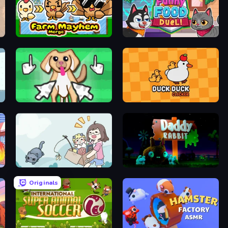
Farm Mayhem Merge
Funny Food Duel
Doggo Clicker
Duck Duck Clicker
Find Cat 2
Daddy Rabbit
Originals