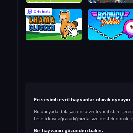
Trap the Cat
Robot Dog City Simulator
Originals
Lhama Clicker
En sevimli evcil hayvanlar olarak oynayın
Bu dünyada dolaşan en sevimli yaratıkları içeren 
teselli kaynağı aradığınızda size destek olmak iç
Bir hayvanın gözünden bakın.