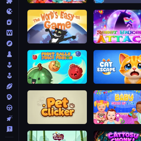
Imagine Island
Cat Sort
The World's Easyest Game
Robot Unicorn Attack
Fruit Balls: Juicy Fusion
Cat Escape
Pet Clicker
Baby Dress Up