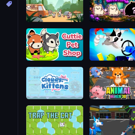
Panda Palace
Cuttie Pet Shop
Raccoon Retail
Cloudy with a Chance of Kittens
Animal Match 3D