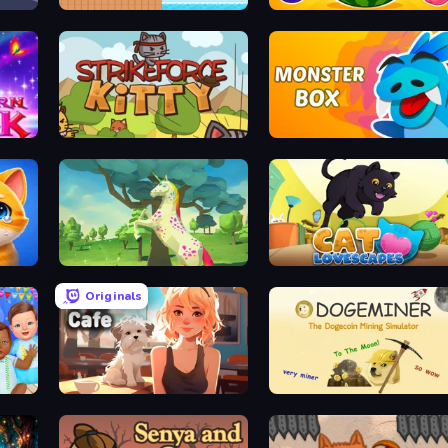
Save My Pets
Watermelon Fruit Merge Saga
StrikeForce Kitty
Monster Box
Unicorn Family Simulator Magic World
Cat Lovescapes
Originals
Pet Cafe
Doge Miner