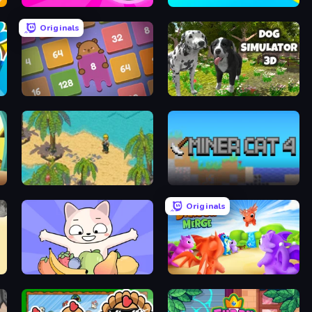
Watermelon Balls
Sticker Art
Originals
Capybara Block Shot
Dog Simulator 3D
Castaway
Miner Cat 4
Originals
Drop Some Fruits
Dragon Merge