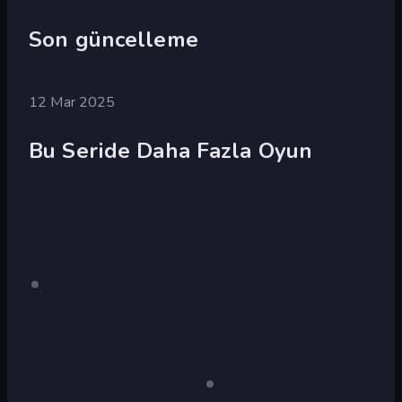
Son güncelleme
12 Mar 2025
Bu Seride Daha Fazla Oyun
Crazy
Yalnızca
Wolf
masaüstü
Pig
Simulator:
Simulator
Wild
Animals
3D
Tiger
Panda
Yalnızca