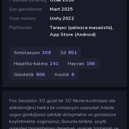
Son güncelleme
Mart 2025
Oyun motoru
Unity 2022
Platformlar
Tarayıcı (yalnızca masaüstü),
App Store (Android)
Simülasyon
308
3d
851
Hayatta-kalma
241
Hayvan
166
Gündelik
806
Avcılık
8
Fox Simulator 3D, güzel bir 3D tilkinin kontrolünü ele
alabileceğiniz harika bir simülasyon oyunudur! Adada
uygun gördüğünüz şekilde dolaşmakta ve gönlünüzce
keşfetmekte özgürsünüz. Bununla birlikte, çeşitli
görevleri tamamlamayı denemeli, yiyecek toplamalı ve