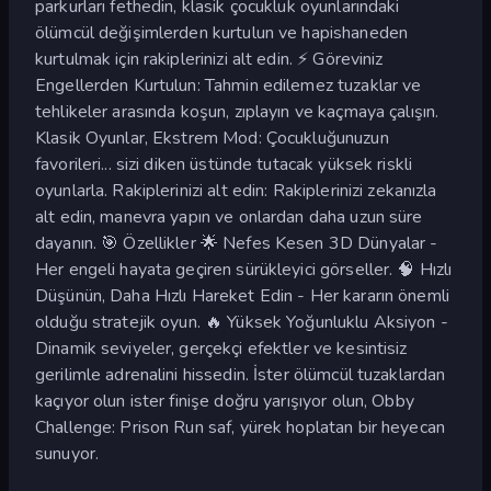
parkurları fethedin, klasik çocukluk oyunlarındaki
ölümcül değişimlerden kurtulun ve hapishaneden
kurtulmak için rakiplerinizi alt edin. ⚡ Göreviniz
Engellerden Kurtulun: Tahmin edilemez tuzaklar ve
tehlikeler arasında koşun, zıplayın ve kaçmaya çalışın.
Klasik Oyunlar, Ekstrem Mod: Çocukluğunuzun
favorileri... sizi diken üstünde tutacak yüksek riskli
oyunlarla. Rakiplerinizi alt edin: Rakiplerinizi zekanızla
alt edin, manevra yapın ve onlardan daha uzun süre
dayanın. 🎯 Özellikler 🌟 Nefes Kesen 3D Dünyalar -
Her engeli hayata geçiren sürükleyici görseller. 🧠 Hızlı
Düşünün, Daha Hızlı Hareket Edin - Her kararın önemli
olduğu stratejik oyun. 🔥 Yüksek Yoğunluklu Aksiyon -
Dinamik seviyeler, gerçekçi efektler ve kesintisiz
gerilimle adrenalini hissedin. İster ölümcül tuzaklardan
kaçıyor olun ister finişe doğru yarışıyor olun, Obby
Challenge: Prison Run saf, yürek hoplatan bir heyecan
sunuyor.