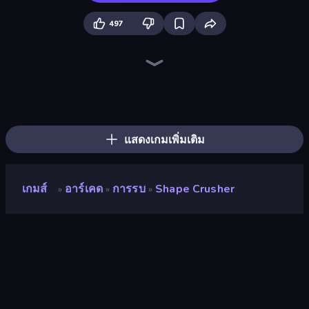
497
Shape Shooter 3
Mage Castle Idle Defense
Furry Road
Zombies 4 Weapon Merge
Money Ping Pong
Bouncemasters
Pew Pew Dose
Pumpkin Defense: Merge Cannon
Merge Tools - Merge and Dig
Cars Arena
Merge & Dig!
Kick the Buddy
TNT Bomber
Robby: Many Games
Battle Brigade
Obby: Supercar Race on Keyboard
Cat Snack Bar
Obby: +1 Click Wall Breaker
แสดงเกมเพิ่มเติม
เกมส์
อาร์เคด
การรบ
Shape Crusher
»
»
»
Shape Crusher
นักพัฒนา
pikmer
คะแนน
9.4
(
อ้างอิงจากข้อมูล 6 เดือนที่ผ่านมา
)