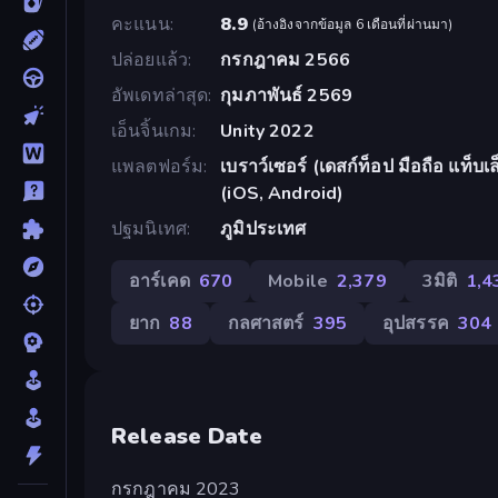
คะแนน
8.9
(
อ้างอิงจากข้อมูล 6 เดือนที่ผ่านมา
)
ปล่อยแล้ว
กรกฎาคม 2566
อัพเดทล่าสุด
กุมภาพันธ์ 2569
เอ็นจิ้นเกม
Unity 2022
แพลตฟอร์ม
เบราว์เซอร์ (เดสก์ท็อป มือถือ แท็
(iOS, Android)
ปฐมนิเทศ
ภูมิประเทศ
อาร์เคด
670
Mobile
2,379
3มิติ
1,4
ยาก
88
กลศาสตร์
395
อุปสรรค
304
Release Date
กรกฎาคม 2023