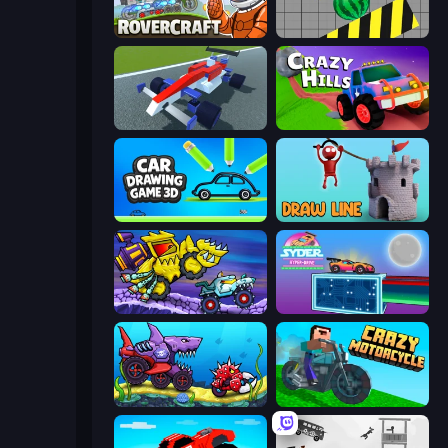
Rovercraft
Hydraulic Press 2D ASMR
Genius Car 2
Crazy Hills
Car Drawing Game 3D
Draw Line
Car Eats Car: Arctic Adventure
Syder Hyper Drive
Car Eats Car: Underwater Adventure
Crazy Motorcycle