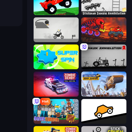
Funny Mad Racing
Stickman Zombie Annihilation
Draw Bridge Puzzle
Car Eats Car: Volcanic Adventure
Super Spin
Stickman Annihilation 2
Zombie Derby: Pixel Survival
Construction Ramp Jumping
Hot
Bobr Turbo: Craft Cars
Bouncy Motors