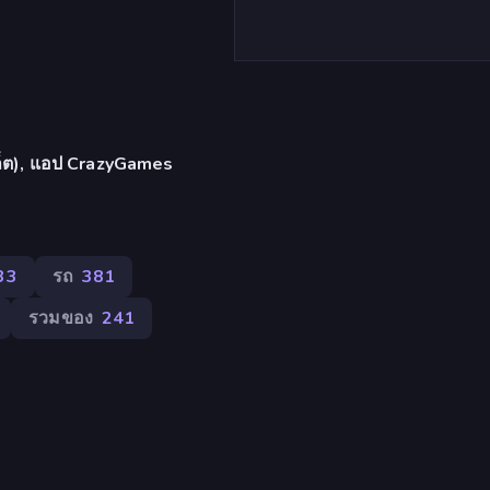
บเล็ต), แอป CrazyGames
33
รถ
381
รวมของ
241