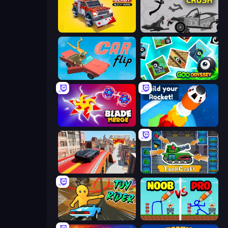
Zombie Derby: Blocky Roads
Stick Crush
Car Flip!
Goo Odyssey
Blade Merge
Build your Rocket
Slingshot Crash
TankCraft
Toy Rider
DOP Noob: Draw to Save