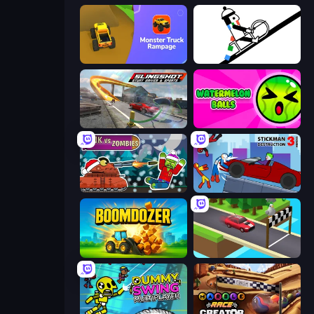
Monster Truck Rampage
Line Rider
Slingshot Stunt Driver & Sport
Watermelon Balls
Tanks vs Zombies: Tank Battle
Stickman Destruction 3 Heroes
Boomdozer
Island Racer