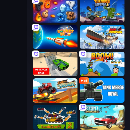
Elemental Merge
Tanks Arena io: Craft & Combat
Rocket Boom: Space Destroy 3D
Ship Ramp Jumping
Obstacle Race: Destroying Simulator!
Boom!
Hot
Endless Truck
Tank Merge Royal
TankCraft 2
Stunt Paradise