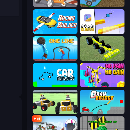
Draw Crash Race
Move It!
Racing Builder
Draw Climber
One Line
Genius Mechanic
Car Drawing Game
No Pain No Gain - Ragdoll Sandbox
Block Tech: Epic Sandbox
Draw Bridge
Hot