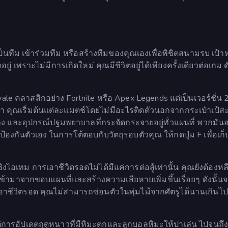
นเป็นทีม เข้าร่วมทีม หรือสร้างทีมของคุณเองเพื่อพิชิตสนามรบ เป้
อยู่ เพราะไม่มีการเกิดใหม่ คุณมีชีวิตอยู่ได้เพียงครั้งเดียวต่อเกม ดั
le คลาสสิกอย่าง Fortnite หรือ Apex Legends แต่เป็นเวอร์ชั่น 2 
่า คุณเริ่มต้นแต่ละแมตช์โดยไม่มีอะไรติดตัวนอกจากกระเป๋าเป้
ง และอุปกรณ์ปฐมพยาบาลที่กระจัดกระจายอยู่ทั่วแผนที่ พวกมันอยู่
่อป้องกันตัวเอง ในการโต้ตอบกับวัตถุรอบตัวคุณ ให้กดปุ่ม F เพื่อเ
งไอเทม การเอาชีวิตรอดไม่ได้มีแค่การต่อสู้เท่านั้น คุณยังต้องหลี
้ามาจากขอบแผนที่และสร้างความเสียหายเพิ่มขึ้นเรื่อยๆ ดังนั้นจ
เอาชีวิตรอด คุณไม่สามารถซ่อนตัวในพุ่มไม้จากศัตรูได้นานเกินไ
แต่การอัปเดตฤดูหนาวที่มีหิมะตกและลูกบอลหิมะให้ปาเล่น ไปจนถึง