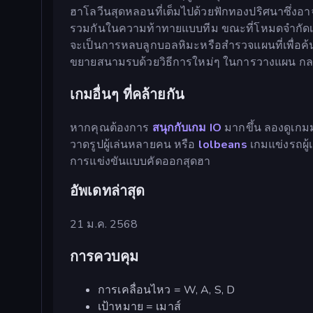
ฮาโลวีนสุดหลอนที่เต็มไปด้วยฟักทองปริศนาซึ่
รวมกันในความท้าทายแบบทีม ขณะที่โหมดจำกัดเวล
จะเป็นการหลบลูกบอลหิมะหรือสำรวจแผนที่เพื่อค้นห
ขยายสนามรบด้วยวิธีการใหม่ๆ ในการวางแผน กลยุ
เกมอื่นๆ ที่คล้ายกัน
หากคุณต้องการ
สนุกกับเกม IO
มากขึ้น ลองดูเกม
วาดรูปผู้เล่นหลายคน หรือ
lolbeans
เกมแข่งรถผู้
การแข่งขันแบบคัดออกสุดฮา
อัพเดทล่าสุด
21 ม.ค. 2568
การควบคุม
การเคลื่อนไหว = W, A, S, D
เป้าหมาย = เมาส์