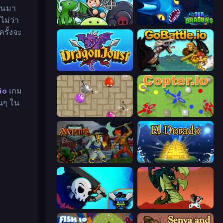
ชนมา
ม่ว่า
Mageclash.io
SeaDragons.io
รั้งจะ
Dragon Joust (.io)
GoBattle.io
io
เกม
่นๆ ใน
Balloons.io
Copter.io
Adversator
El Dorado Lite
Clash of Skulls
Monster Impact