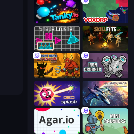
Tanky.io
Voxorp
Shape Crusher
Skillfite.io
Knight Hero Adventure Idle RPG
Iron Crusher
GEOsplash
Hyperspace: Quantum Fracture
Agar.io
Mini Crushers