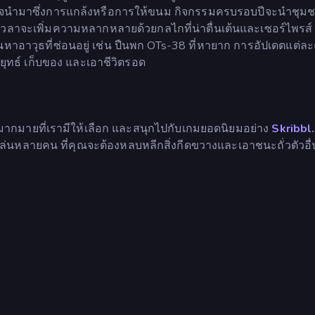
งอาจนำมาซึ่งการแกล้งหรือการให้ขนม กิจกรรมครบรอบปีจะนำชุม
าจะเพิ่มความหลากหลายด้วยกลไกที่น่าตื่นเต้นและเซอร์ไพรส์ ไ
าอาวุธที่ซ่อนอยู่ เช่น ปืนพก OTs-38 ที่หายาก การอัปเดตแต่ละค
ทธ์ เก็บของ และเอาชีวิตรอด
มากมายที่เรามีให้เลือก และสนุกไปกับเกมยอดนิยมอย่าง
Skribbl.
เล่นหลายคน ที่คุณจะต้องหลบหลีกสิ่งกีดขวางและเอาชนะถั่วตัวอื