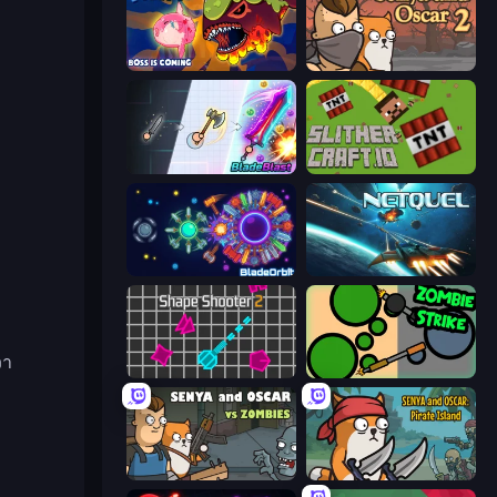
Fish IO
Senya and Oscar 2
BladeBlast.io
SlitherCraft.io
BladeOrbit.io
Netquel
วา
Shape Shooter 2
ZombieStrike
Senya and Oscar vs Zombies
Senya and Oscar: Pirate Island