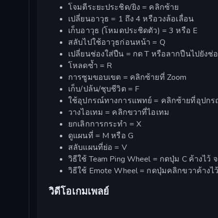
โจมตีระยะประชิด/ยิง = คลิกซ้าย
เปลี่ยนอาวุธ = 1 ถึง 4 หรือวงล้อเลื่อน
เก็บอาวุธ (โหมดประชิดตัว) = 3 หรือ E
สลับไปใช้อาวุธก่อนหน้า = Q
เปลี่ยนช่องใส่ปืน = กด T หรือลากปืนไปยังช่อ
โหลดซ้ำ = R
การซูมขอบเขต = คลิกซ้ายที่ Zoom
เก็บ/ปล้น/ชุบชีวิต = F
ใช้อุปกรณ์ทางการแพทย์ = คลิกซ้ายที่อุปกร
วางไอเทม = คลิกขวาที่ไอเทม
ยกเลิกการกระทำ = X
ดูแผนที่ = M หรือ G
สลับแผนที่ย่อ = V
วิธีใช้ Team Ping Wheel = กดปุ่ม C ค้างไว้
วิธีใช้ Emote Wheel = กดปุ่มคลิกขวาค้างไว
วิดีโอเกมเพลย์