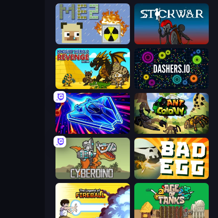
MineEnergy2
Stick War
Knight Hero 2 Revenge Idle RPG
Dashers.io
Stellar Swarm
Ant Colony: New War
CyberDino: T-Rex vs Robots
Bad Egg