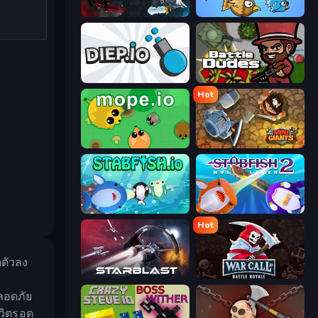
EvoWars.io
EvoWorld.io (FlyOrDie.io)
Diep.io
BattleDudes.io
Hot
Mope.io
MiniGiants.io
Stabfish.io
Stabfish 2
Hot
ดตัวลง
StarBlast
WarCall.io
ปลอดภัย
ีวิตรอด