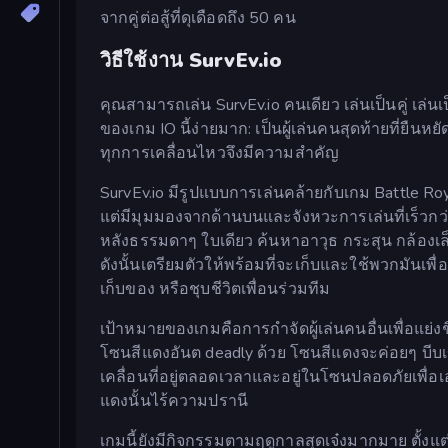
จากคู่ต่อสู้ที่ดุเดือดถึง 50 คน
วิธีใช้งาน SurvEv.io
คุณสามารถเล่น SurvEv.io คนเดียว เล่นเป็นคู่ เล่
ของเกม IO นี้ง่ายมาก: เป็นผู้เล่นคนสุดท้ายที่ยืนหยัด
ทุกการเคลื่อนไหวจึงมีความสำคัญ
SurvEv.io มีรูปแบบการเล่นคล้ายกับเกม Battle Roya
แต่มีมุมมองจากด้านบนและจังหวะการเล่นที่เร็วกว
หลังธรรมดาๆ ใบเดียว ค้นหาอาวุธ กระสุน กล้องเล็
ดังนั้นเตรียมตัวให้พร้อมที่จะเก็บและใช้พวกมันเพื
เก็บของ หรือชุบชีวิตเพื่อนร่วมทีม
เป้าหมายของเกมคือการกำจัดผู้เล่นคนอื่นเพื่อแย่งชิ
โซนสีแดงอันต deadly ด้วย โซนสีแดงจะค่อยๆ บีบเข
เคลื่อนที่อยู่ตลอดเวลาและอยู่ในโซนปลอดภัยเพื่อ
แดงนั้นไร้ความปรานี
เกมนี้ยังมีกิจกรรมตามฤดูกาลสุดเจ๋งมากมาย ตั้ง