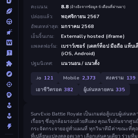
คะแนน
8.8
(
อ้างอิงจากข้อมูล 6 เดือนที่ผ่านมา
)
ปล่อยแล้ว
พฤศจิกายน 2567
อัพเดทล่าสุด
มกราคม 2568
เอ็นจิ้นเกม
Externally hosted (iframe)
แพลตฟอร์ม
เบราว์เซอร์ (เดสก์ท็อป มือถือ แท็
(iOS, Android)
ปฐมนิเทศ
แนวนอน / แนวตั้ง
.io
121
Mobile
2,373
สงคราม
139
เอาชีวิตรอด
382
ผู้เล่นหลายคน
335
SurvEv.io Battle Royale เป็นเกมต่อสู้แบบผู้เล่นห
เรื่อยๆ ซึ่งถูกล้อมรอบด้วยสีแดง คุณเริ่มต้นจากศูนย
กระจัดกระจายอยู่ทั่วแผนที่ ทุกวินาทีมีค่าขณะที่
ที่เปลี่ยนแปลงตลอดเวลา เลือกเล่นคนเดียว ร่วมทีม