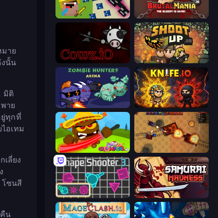
CrazySteve.io
BrutalMania.io (Brutal Mania)
าหมาย
cowz.io
Shootup.io
งนั้น
มิติ
สะพาย
Zombie Hunters Online
Knife.io
ทุกที่
ก็บไอเทม
Chompers.io
Tanko.io
กเลี่ยง
ง
ป โซนสี
Shape Shooter 3
Samurai Madness
คืน