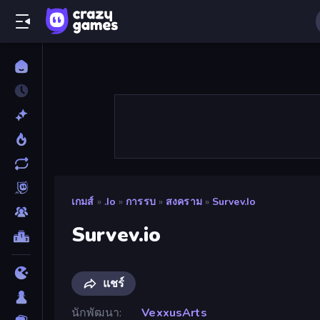
เกมส์
»
.io
»
การรบ
»
สงคราม
»
Survev.io
Survev.io
แชร์
นักพัฒนา
VexxusArts