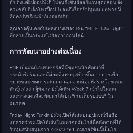
ตัว ตั้งแต่ฮิปฮอปฟังกี้ ไปจนถึงซินธ์ออร์แกนสุดหลอน จัง
หวะคลับอิเล็กโทรป็อป ไปจนถึงร็อกชิปทูนแบบทหาร นี่
คือคอร์สเรียนฟังก์แบบเร่งรัด
คุณอาจคุ้นเคยกับเพลงบางเพลง เช่น "MILF" และ "Ugh"
ที่กลายเป็นกระแสไวรัลทางออนไลน์
การพัฒนาอย่างต่อเนื่อง
FNF เป็นเกมโอเพนซอร์สที่มีชุมชนนักพัฒนาที่
กระตือรือร้น และมีม็อดที่แฟนๆ สร้างขึ้นมากมายเพื่อ
ขยายขอบเขตการเล่นเกม นอกจากม็อดที่สร้างโดยแฟน
พันธุ์แท้แล้ว ผู้พัฒนายังได้เพิ่ม Week 7 เข้าไปในเกม
และวางแผนที่จะพัฒนาให้เป็น "เกมเต็มรูปแบบ" ใน
อนาคต
Friday Night Funkin ยังไม่เปิดให้เล่นบนอุปกรณ์มือถือ
แต่คาดว่าจะเปิดให้เล่นในอนาคตอันใกล้นี้หลังจากที่ได้
รับทุนสนับสนุนจาก Kickstarter! เกมเวอร์ชันนี้เป็นโอ