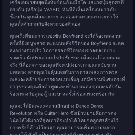
เครื่องหมายหยุดนิ่งทับซ้อนกันเมื่อใด และกดปุ่มลูกศรที่
ตรงกัน (หรือปุ่ม WASD) ทันทีที่เห็นเครื่องหมายทับ
ซ้อนกัน ดูเหมือนจะง่าย แต่สองสามรอบแรกจะทำให้
คุณตั้งคำถามกับจังหวะของตัวเอง
ทุกครั้งที่ชนะการแข่งขัน Boyfriend จะได้ร้องเพลง ทุก
ครั้งที่ยิงธนูพลาด คะแนนพลังชีวิตของ Boyfriend จะลด
ลงอย่างรวดเร็ว โอกาสรอดชีวิตของเขาลดลงอย่าง
รวดเร็ว นับประสาอะไรกับชัยชนะ เมื่อคุณได้ลงสนาม
จริง นี่คือเวลาของคุณที่จะเปล่งประกายและขับขาน
บทเพลง หากคุณไม่คุ้นเคยกับการดวลเพลง การดวล
เพลงจะคล้ายกับการดวลแบบอื่นๆ แต่มีความพิเศษตรงที่
อาวุธของคุณคือคำพูดและทำนองเพลง คุณจะผลัดกัน
ร้องเพลงกับคู่ต่อสู้ และบางครั้งก็ร้องเพลงพร้อมกัน
คุณจะได้ยินเพลงคลาสสิกอย่าง Dance Dance
Revolution หรือ Guitar Hero ซึ่งเป้าหมายคือการคง
โน้ตให้ได้มากที่สุดเท่าที่จะทำได้ โดยกดลูกศรค้างไว้
บางครั้งก็ค้างไว้จนสุด คุณสามารถเพิ่มความหลาก
หลายได้ ซึ่งถือเป็นคำแนะนำที่ดี เพราะจะช่วยเพิ่ม