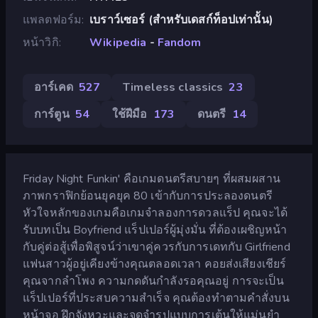
แพลตฟอร์ม
เบราว์เซอร์ (สำหรับเดสก์ท็อปเท่านั้น)
หน้าวิกิ
Wikipedia
-
Fandom
อาร์เคด
527
Timeless classics
23
การ์ตูน
54
ใช้ฝีมือ
173
ดนตรี
14
Friday Night Funkin' คือเกมดนตรีสบายๆ ที่ผสมผสาน
ภาพกราฟิกย้อนยุคยุค 80 เข้ากับการประลองดนตรี
หัวใจหลักของเกมคือเกมจำลองการดวลแร็ป คุณจะได้
รับบทเป็น Boyfriend แร็ปเปอร์ผู้มุ่งมั่น ที่ต้องเผชิญหน้า
กับคู่ต่อสู้เพื่อพิสูจน์ว่าเขาคู่ควรกับการเดทกับ Girlfriend
แฟนสาวผู้อยู่เคียงข้างคุณตลอดเวลา คอยส่งเสียงเชียร์
คุณจากลำโพง ความกดดันกำลังรอคุณอยู่ การจะเป็น
แร็ปเปอร์ที่ประสบความสำเร็จ คุณต้องทำตามคำสั่งบน
หน้าจอ ฝึกจังหวะและจดจำรูปแบบการเต้นให้แม่นยำ