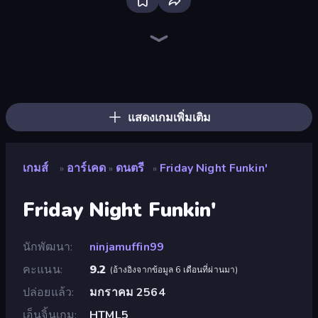
Ragdoll Archers
Catch Tiles: Piano Game
Tile Jumper 3D
Perfect Piano
I Am Taxi Prankster Sim
Bubble Blast
Mafia Takedown
Rooftop Run
Bubble Fall
Bubble Pop Legend
Bubble Tower 3D
Arkadium's Bubble Shooter
Obby: Supercar Race on Keyboard
Bubble Pop Classic
Bubble Story
Bubble Pop Fairyland
Smarty Bubbles
Obby vs Brainrot
แสดงเกมเพิ่มเติม
เกมส์
อาร์เคด
ดนตรี
Friday Night Funkin'
»
»
»
Friday Night Funkin'
นักพัฒนา
ninjamuffin99
คะแนน
9.2
(
อ้างอิงจากข้อมูล 6 เดือนที่ผ่านมา
)
ปล่อยแล้ว
มกราคม 2564
เอ็นจิ้นเกม
HTML5