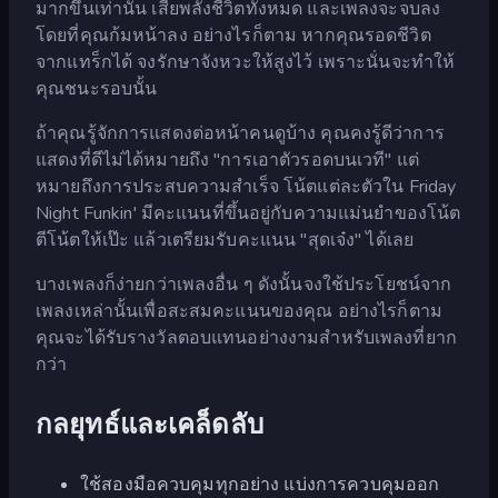
มากขึ้นเท่านั้น เสียพลังชีวิตทั้งหมด และเพลงจะจบลง
โดยที่คุณก้มหน้าลง อย่างไรก็ตาม หากคุณรอดชีวิต
จากแทร็กได้ จงรักษาจังหวะให้สูงไว้ เพราะนั่นจะทำให้
คุณชนะรอบนั้น
ถ้าคุณรู้จักการแสดงต่อหน้าคนดูบ้าง คุณคงรู้ดีว่าการ
แสดงที่ดีไม่ได้หมายถึง "การเอาตัวรอดบนเวที" แต่
หมายถึงการประสบความสำเร็จ โน้ตแต่ละตัวใน Friday
Night Funkin' มีคะแนนที่ขึ้นอยู่กับความแม่นยำของโน้ต
ตีโน้ตให้เป๊ะ แล้วเตรียมรับคะแนน "สุดเจ๋ง" ได้เลย
บางเพลงก็ง่ายกว่าเพลงอื่น ๆ ดังนั้นจงใช้ประโยชน์จาก
เพลงเหล่านั้นเพื่อสะสมคะแนนของคุณ อย่างไรก็ตาม
คุณจะได้รับรางวัลตอบแทนอย่างงามสำหรับเพลงที่ยาก
กว่า
กลยุทธ์และเคล็ดลับ
ใช้สองมือควบคุมทุกอย่าง แบ่งการควบคุมออก