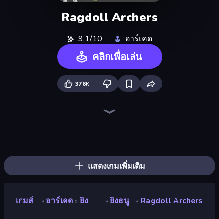
Ragdoll Archers
9.1/10
อาร์เคด
คลิกเพื่อเล่น
376K
Stickman Archer: The Wizard Hero
Ragdoll Throw Challenge
Zombie Drive Survivor
Bouncy Arrow
Space Flight
I Am Taxi Prankster Sim
Sandbox City
Ball Blast
Senya and Oscar vs Zombies
Mother Life Simulator: Prank
Block Blaster
I Am Quadrober!
Monkey School Prank
456 Guys
The Cat in Yellow
Speed per Click: Obby
The Prank King
Escape From Mr.Meawing's Prison!
แสดงเกมเพิ่มเติม
เกมส์
อาร์เคด
ยิง
ยิงธนู
Ragdoll Archers
»
»
»
»