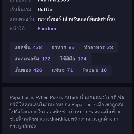
เอ็นจิ้นเกม
Ruffle
แพลตฟอร์ม
เบราว์เซอร์ (สำหรับเดสก์ท็อปเท่านั้น)
หน้าวิกิ
Fandom
แอคชั่น
438
อาหาร
85
ทำอาหาร
38
แพลตฟอร์ม
172
ใช้ฝีมือ
174
เก็บของ
426
แฟลช
71
Papa’s
10
Papa Louie: When Pizzas Attack เป็นเกมแนวโปรติเฟล
อร์ที่ให้คุณเล่นในบทบาทของ Papa Louie เมื่อเขาถูกส่ง
ไปยังโลกภายในกล่องพิซซ่า เป้าหมายของคุณคือที่จะ
ช่วยฟื้นฟูพิซซ่าและปลดปล่อยพนักงานและลูกค้าจาก
การถูกกักขัง