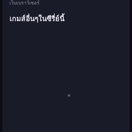
เว็บเบราว์เซอร์
เกมส์อื่นๆในซีรี่ย์นี้
Papa's
Papa's
Freezeria
Taco
Mia
Papa's
Papa's
เด
สก์ท็อป
Wingeria
Hot
เท่านั้น
Doggeria
Papas
Papa's