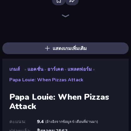
Throw a Lucky Block
Escape Evil Granny!
Stickman Rebirth
Brainrot Arena Online
Jump Guys
War the Knights
456 Guys
Stickman Clash
Mega Parkour: Obby Escape Run
Haunted School
Obby World: Squid Escape
Fortzone Battle Royale
Krampus
Stickman Project
Stickman Kombat 2D
Obby: Dig Brainrots
99 Nights (Bloxd.io)
Mr. Dude: Online Multiverse Challenge
แสดงเกมเพิ่มเติม
เกมส์
แอคชั่น
อาร์เคด
แพลตฟอร์ม
»
»
»
»
Papa Louie: When Pizzas Attack
Papa Louie: When Pizzas
Attack
คะแนน
9.4
(
อ้างอิงจากข้อมูล 6 เดือนที่ผ่านมา
)
ปล่อยแล้ว
สิงหาคม 2563