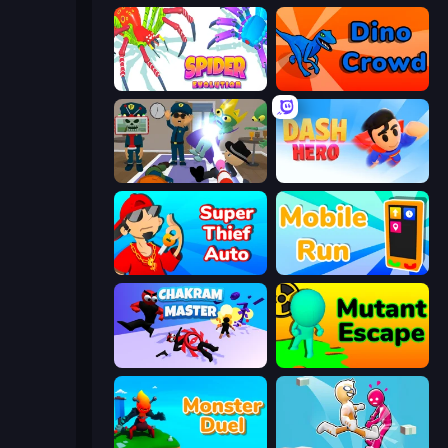
Spider Evolution: Runner Game
Dino Crowd
Find The Alien
Dash Hero
Super Thief Auto
Mobile Run
Chakram Master
Mutant Escape