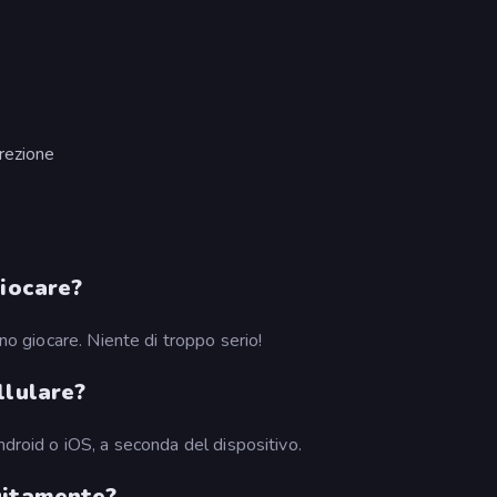
rezione
giocare?
ono giocare. Niente di troppo serio!
llulare?
ndroid o iOS, a seconda del dispositivo.
uitamente?