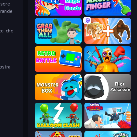
ssere
grande
Magic Hands
Magic Finger 3D
co, che
Grab Them All
Animal DNA Run
nostra
Retro Battle
Fun Ragdoll Challenge!
Monster Box
Riot Assassin
Balloon Clash
Swing Monster: Decisive Battle