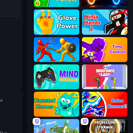
Feeling Arrow
Portal Escape
Glove Power
Ninja Hands 2
Epic Sword Battle! Fight in Arena
Time Control!
Mind Controller
Who Dies Last?
re
Haunted Heroes
Robo Runner