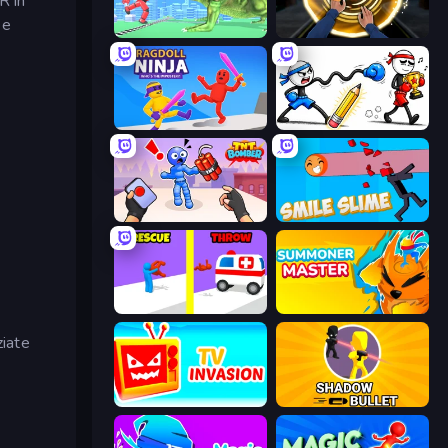
R in
 e
Silly Walkers
Professor Strange
Ragdoll Ninja: Imposter Hero
Doodle Smash
TNT Bomber
Smile Slime
Rescue Throw
Summoner Master
ziate
TV Invasion
Shadow Bullet