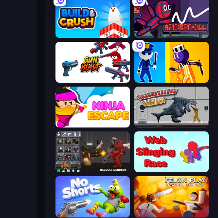
Build and Crush
SpiderDoll
Gun Blast
Jailbreak: Hide or Attack!
Ninja Escape
Sharkosaurus Rampage
Last Play: Ragdoll Sandbox
Web Slinging Race
No Shorts
Felon Play: Ragdoll Sandbox