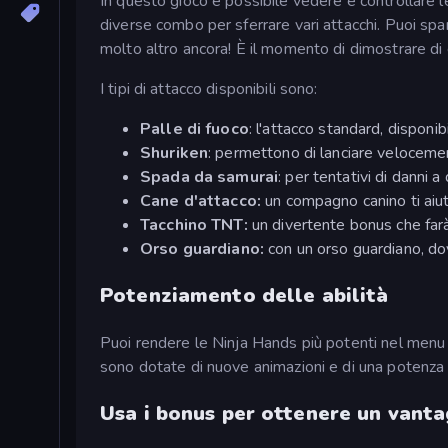
In questo gioco è possibile vedere e controllare 
diverse combo per sferrare vari attacchi. Puoi spa
molto altro ancora! È il momento di dimostrare di 
I tipi di attacco disponibili sono:
Palle di fuoco
: l'attacco standard, disponibi
Shuriken
: permettono di lanciare velocemen
Spada da samurai
: per tentativi di danni a
Cane d'attacco:
un compagno canino ti aiu
Tacchino TNT:
un divertente bonus che farà
Orso guardiano:
con un orso guardiano, dov
Potenziamento delle abilità
Puoi rendere le Ninja Hands più potenti nel menu d
sono dotate di nuove animazioni e di una potenza d
Usa i bonus per ottenere un vant