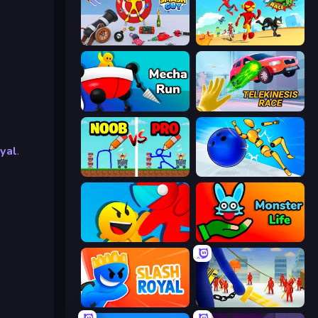
Smash Guy: Ragdoll Punch Hero
Superhero Race!
Mecha Run
Telekinesis Race 3D
yal
.
DOP Noob: Draw to Save
Playground Man! Ragdoll Show!
Riot Escape
Monster Life
Slash Royal
Slasher