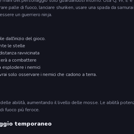
le mani del personaggio solo guardandosi intorno. Usa Q, W, E e 
rare palle di fuoco, lanciare shuriken, usare una spada da samurai
essere un guerriero ninja.
le dall'inizio del gioco.
te le stelle
 distanza ravvicinata
terà a combattere
 esplodere i nemici
rai solo osservare i nemici che cadono a terra.
elle abilità, aumentando il livello delle mosse. Le abilità poten
i fuoco più feroce.
aggio temporaneo