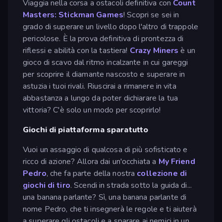
Viaggia nella corsa a ostacoli definitiva con
Count
Masters: Stickman Games
! Scopri se sei in
grado di superare un livello dopo l'altro di trappole
pericolose. È la prova definitiva di prontezza di
riflessi e abilità con la tastiera!
Crazy Miners
è un
gioco di scavo dal ritmo incalzante in cui gareggi
per scoprire il diamante nascosto e superare in
astuzia i tuoi rivali. Riuscirai a rimanere in vita
abbastanza a lungo da poter dichiarare la tua
vittoria? C'è solo un modo per scoprirlo!
Giochi di piattaforma sparatutto
Vuoi un assaggio di qualcosa di più sofisticato e
ricco di azione? Allora dai un'occhiata a
My Friend
Pedro
, che fa parte della nostra
collezione di
giochi di tiro
. Scendi in strada sotto la guida di...
una banana parlante? Sì, una banana parlante di
nome Pedro, che ti insegnerà le regole e ti aiuterà
a superare gli ostacoli e a sparare ai nemici in un