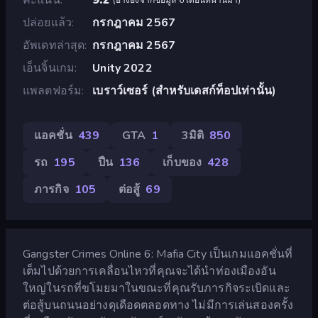
ปล่อยแล้ว
กรกฎาคม 2567
อัพเดทล่าสุด
กรกฎาคม 2567
เอ็นจิ้นเกม
Unity 2022
แพลตฟอร์ม
เบราว์เซอร์ (สำหรับเดสก์ท็อปเท่านั้น)
แอคชั่น
439
GTA
1
3มิติ
850
รถ
195
ปืน
136
เก็บของ
428
ภารกิจ
105
ต่อสู้
69
Gangster Crimes Online 6: Mafia City เป็นเกมแอคชั่นที่
เต็มไปด้วยการเคลื่อนไหวที่คุณจะได้นำท่องเมืองอัน
ใหญ่ในรถที่ขโมยมาในขณะที่คุณรับภารกิจระเบิดและ
ต่อสู้บนถนนอย่างดุเดือดตลอดทาง ไม่มีการเล่นสองครั้ง