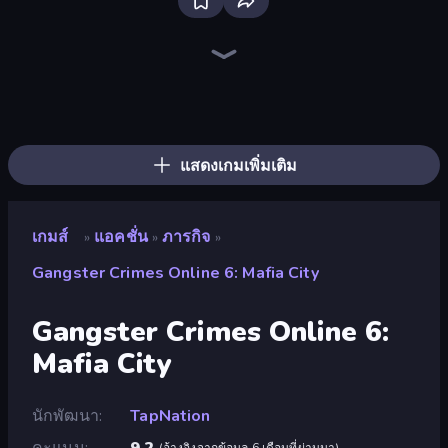
Stickman Rebirth
Brainrot Arena Online
Stickman Kombat 2D
Tank Stars
Throw a Lucky Block
Fortzone Battle Royale
Playground
War the Knights
Robot Police Iron Panther
99 Nights (Bloxd.io)
Stickman Weapon Master
Escape Evil Granny!
Zombie Drive Survivor
Jet Fighter Airplane Racing
I Am Quadrober!
Stick Epic Fighter
Ragdoll Throw Challenge
Noob Fuse
แสดงเกมเพิ่มเติม
เกมส์
แอคชั่น
ภารกิจ
»
»
»
Gangster Crimes Online 6: Mafia City
Gangster Crimes Online 6:
Mafia City
นักพัฒนา
TapNation
คะแนน
9.2
(
อ้างอิงจากข้อมูล 6 เดือนที่ผ่านมา
)