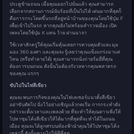
ประตูข้ามถนน เมื่อคุณออกไปนั่นแล้ว คุณสามารถ
เลือกจากสถานการณ์นับร้อยที่เป็นไปได้ เด่นมากที่สุดก็
คือการกระโดดขึ้นรถที่อยู่หน้าบ้านของคุณโดยใช้ปุ่ม F
เพื่อเข้าไปในรถ หากคุณยังไม่พร้อมสำรวจเมือง เปิด
เพลงโดยใช้ปุ่ม K แทน ว้าย ผ่านนาจา
ใช้เวลาสักครู่ให้คุณเริ่มคุ้นเคยการควบคุมตัวและมุม
มอง 360 องศา และคุณจะรู้เลยว่าคุณแข็งแกร่งมาแค่
ไหน (หรือทำลายได้) คุณสามารถนั่งถ่ายร้มยี่ที่คุณ
ต้องการบนถนน ดังนั้นไมต้องกังวลหากคุณพลาดรถ
ของคุณ แรกๆ
ขับไปในไฟสีเขียว
คุณจะพบภารกิจของคุณในไฟเลเซอร์แนวตั้งสีเขียว
อย่าขับตัดไป นั่งไว้อย่างเชิญแล้วกดเริ่ม การกระทำดัง
กล่าวจะตั้งเวลาและเพลงด้วย ที่จะทำให้คุณดาวเพิ่งให้
ไปหาซุมโค้งสีเขียวให้ได้มากที่สุดที่จะทำได้ในถนน
เมือง คุณจะได้ลูกศรบนท้องฟ้านำคุณให้ไปหาซุมโค้ง
เหล่านี้ ดังนั้นตามไปให้ดีที่สุด