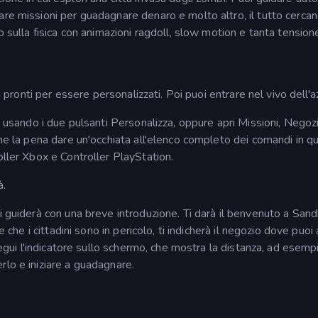
are missioni per guadagnare denaro e molto altro, il tutto cercan
o sulla fisica con animazioni ragdoll, slow motion e tanta tension
i pronti per essere personalizzati. Poi puoi entrare nel vivo dell'a
to usando i due pulsanti Personalizza, oppure apri Missioni, Negoz
che la pena dare un'occhiata all'elenco completo dei comandi in q
oller Xbox e Controller PlayStation.
à.
ti guiderà con una breve introduzione. Ti darà il benvenuto a San
e che i cittadini sono in pericolo, ti indicherà il negozio dove puoi
 Segui l'indicatore sullo schermo, che mostra la distanza, ad esemp
rlo e iniziare a guadagnare.