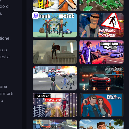
do di
Grand Escape: Prison
Soldiers - Capture and Control!
e.
Bank Heist
City of Psychos
zione.
io o
uesta
The Superman - Theme is Aliens
Gangster Crimes Online 6: Mafia City
dbox
Amazing Crime Strange Stickman
Driving School Simulator
 armarti
io
Super Strong Hero
Max vs Gangsters