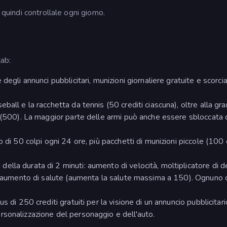
 quindi controllale ogni giorno.
tab:
degli annunci pubblicitari, munizioni giornaliere gratuite e scorci
ball e la racchetta da tennis (50 crediti ciascuna), oltre alla gr
o (500). La maggior parte delle armi può anche essere sbloccata
 di 50 colpi ogni 24 ore, più pacchetti di munizioni piccole (100 c
ella durata di 2 minuti: aumento di velocità, moltiplicatore di 
 e aumento di salute (aumenta la salute massima a 150). Ognuno 
s di 250 crediti gratuiti per la visione di un annuncio pubblicitari
ersonalizzazione del personaggio e dell'auto.