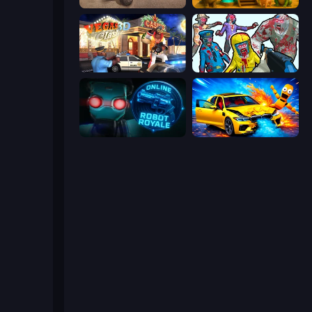
Ultimate Truck Driving Simulator 2020
Animal World
Vegas Clash 3D
Zombies Shooter
Online Robot Royale
BMG: Ragdoll Playground