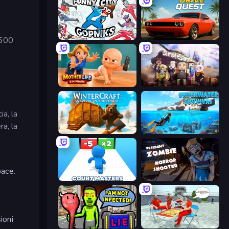
n
Funny City: Gopniks
Drive Quest
 500
Mother Life Simulator: Prank
Simple Sandbox 3
ia, la
ra, la
WinterCraft: Survival in the Forest
Underwater Survival: Deep Dive
pace.
Count Masters: Stickman Games
Resident Zombies: Horror Shooter
ioni
I Am Not Infected!
Alcatraz Prison Escape Plan