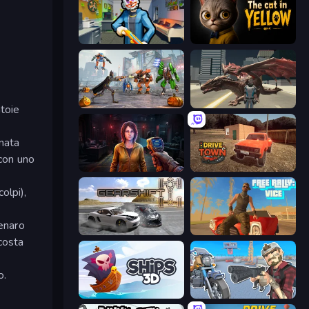
Save the Hostages
The Cat in Yellow
Flying Bat Robot Car Transform Game
Dragon Vice City
atoie
anata
 con uno
Survival Zone Zombie Outbreak
DriveTown
olpi),
denaro
Gearshift One
Free Rally: Vice
costa
o.
Ships 3D
Shoot and Drive