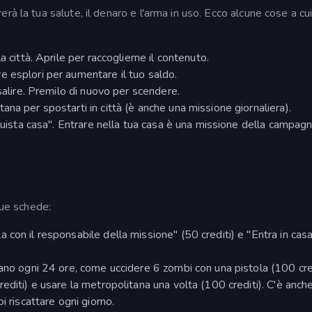
à la tua salute, il denaro e l'arma in uso. Ecco alcune cose a cu
a città. Aprile per raccoglierne il contenuto.
e esplori per aumentare il tuo saldo.
 salire. Premilo di nuovo per scendere.
tana per spostarti in città (è anche una missione giornaliera).
Acquista casa". Entrare nella tua casa è una missione della campagn
due schede:
la con il responsabile della missione" (50 crediti) e "Entra in cas
tano ogni 24 ore, come uccidere 6 zombi con una pistola (100 cred
editi) e usare la metropolitana una volta (100 crediti). C'è anch
i riscattare ogni giorno.