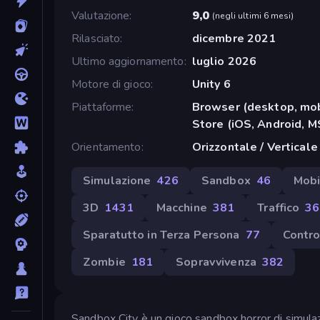
Valutazione
9,0
(
negli ultimi 6 mesi
)
Rilasciato
dicembre 2021
Ultimo aggiornamento
luglio 2026
Motore di gioco
Unity 6
Piattaforme
Browser (desktop, mob
Store (iOS, Android, 
Orientamento
Orizzontale / Verticale
Simulazione
426
Sandbox
46
Mobi
3D
1431
Macchine
381
Traffico
36
Sparatutto in Terza Persona
77
Contro
Zombie
181
Sopravvivenza
382
Sandbox City è un gioco sandbox horror di simulazi