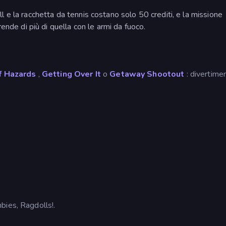
 e la racchetta da tennis costano solo 50 crediti, e la missione
ende di più di quella con le armi da fuoco.
f Hazards
,
Getting Over It
o
Getaway Shootout
: divertime
bies, Ragdolls!.