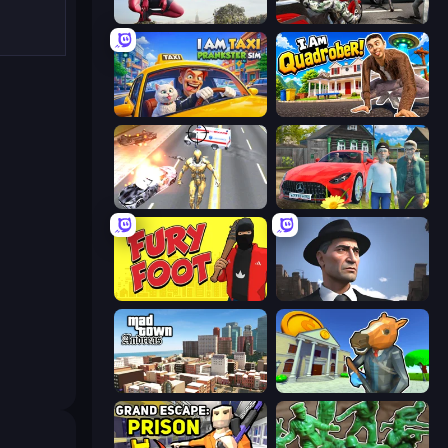
Amazing Strange Rope Police
Grand Action Simulator: New York
I Am Taxi Prankster Sim
I Am Quadrober!
Super Crime Steel War Hero
Speedboy: History with Grandfather
Fury Foot
Downtown 1930s Mafia
Mad Town Andreas: Mafia Storie
Bank Robbery 3
,