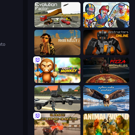
Evolution Factor
Zombies Shooter: Part 2
nto
Free Rally 2
Destructors Online
Crazy Zoo Monkey
Pizza Anomalies
Gangster Vegas Grand City
Python Snake Simulator