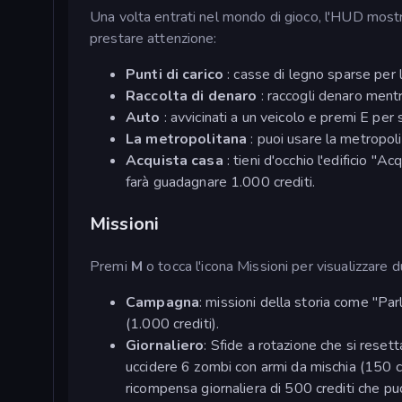
Una volta entrati nel mondo di gioco, l'HUD mostrer
prestare attenzione:
Punti di carico
: casse di legno sparse per l
Raccolta di denaro
: raccogli denaro mentr
Auto
: avvicinati a un veicolo e premi E per
La metropolitana
: puoi usare la metropoli
Acquista casa
: tieni d'occhio l'edificio "
farà guadagnare 1.000 crediti.
Missioni
Premi
M
o tocca l'icona Missioni per visualizzare 
Campagna
: missioni della storia come "Par
(1.000 crediti).
Giornaliero
: Sfide a rotazione che si reset
uccidere 6 zombi con armi da mischia (150 cr
ricompensa giornaliera di 500 crediti che puo