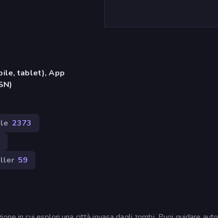
ile, tablet), App
MSN)
le
2373
ller
59
one in cui esplori una città invasa dagli zombi. Puoi guidare auto