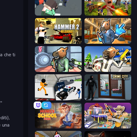
i
Pixel Stories 2: Night of Payoff
Redcoats.io
Hammer 2
Bank Robbery 2
a che ti
Bank Robbery
Bank Robbery: Escape
Stickman Prison: Counter Assault
Crime City Robbery Thief Games
a"
iti),
e una
Monkey School Prank
Casino Robbery