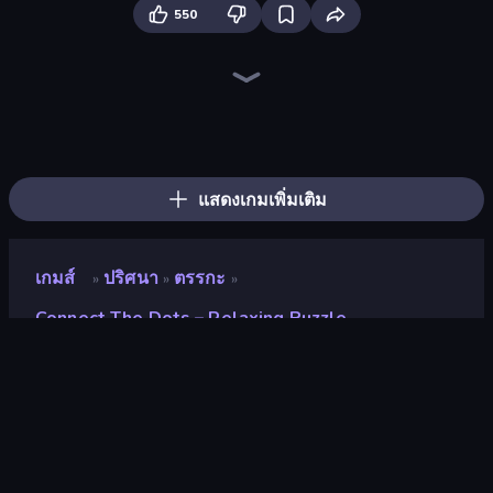
550
Arrow Escape
Arrow Escape: Puzzle
Color Water Sort 3D
Piece of Cake: Merge and Bake
Snake Out: Maze Escape
Tangle Master
Sushi Puzzle
Yarn Fever! Unravel Puzzle
Parking Jam
Nuts Puzzle: Sort By Color
Tap 3D Wood Block Away
Find Sort Match - Puzzle
Goods Triple Match 3D
Threads Car Escape 3D
Coffee Color Blocks
Car OUT! Jam Parking Puzzle
Pin Away Puzzle - Tap It Out
Pull the Pin
แสดงเกมเพิ่มเติม
เกมส์
ปริศนา
ตรรกะ
»
»
»
Connect The Dots – Relaxing Puzzle
Connect the Dots –
Relaxing Puzzle
นักพัฒนา
EXEC TECH GAMES