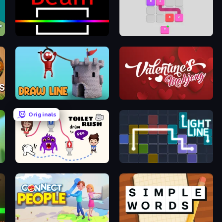
Beam
Flow 2048 3D
Draw Line
Valentine Mahjong
Originals
Toilet Rush - Draw Puzzle
Light Line