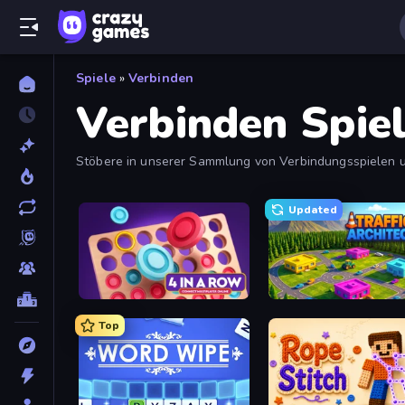
Spiele
»
Verbinden
Verbinden Spie
Stöbere in unserer Sammlung von Verbindungsspielen und 
Neuestes und Beliebtestes.
Updated
Connect 4 Online Multiplayer
Traffic Architect
Top