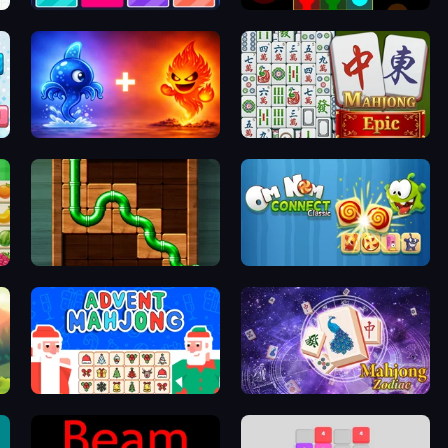
Merge to Million
Link
Elemental Monsters: Merge
Mahjong Epic
Pipe Puzzle
Om Nom Connect Classic
Advent Mahjong
Mahjong Solitaire Zodiac