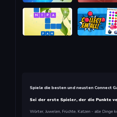
Italian Animal Alchemy - Brainrot
Single Stroke Line Draw
Crossword Connect
Collect Em All!
Spiele die besten und neusten Connect 
Sei der erste Spieler, der die Punkte v
Wörter, Juwelen, Früchte, Katzen - alle Dinge k