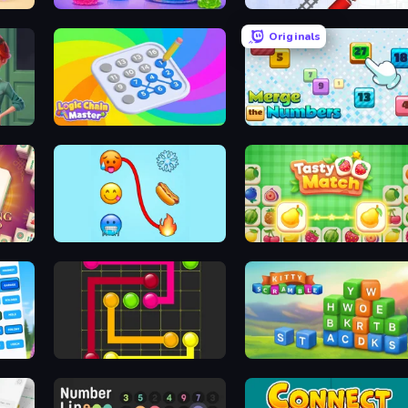
Jelly Merge: Upgrade & Sell
Metro Connect
Originals
Logic Chain Master
Merge the Numbers
Emoji Puzzle!
Tasty Match: Mahjong Pairs
nect
Flow Mania
Kitty Scramble: Word Stacks