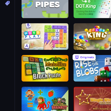
Pipes: The Puzzle
Dot King
Word Play
Color King
Originals
Maiolike Block Puzzle
Rise of the Blobs