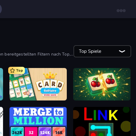
Top Spiele
n bereitgestellten Filtern nach Top,
Top
Card Solitaire: Word Game
Mahjong Puzzle: Tile Match