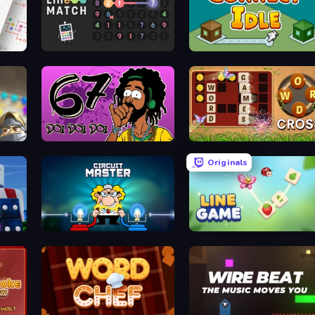
Number Line Match
Connect idle
67 Doi Doi
Word Cross
Originals
Circuit Master
Line Game