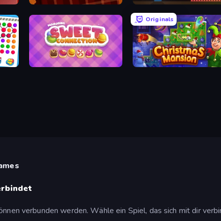
Word Chef
Wire Beat
Originals
Mahjong Sweet Connection
Christmas Mansion
Games
erbindet
önnen verbunden werden. Wähle ein Spiel, das sich mit dir verbi