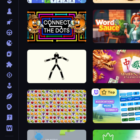
Word Wipe
Rope Stitch Puzzle
Connect the Dots – Relaxing Puzzle
Word Sauce
Stick Animator
Mahjong Unlimited
Top
Same Game Fruit Collapse
Associations - Word Con