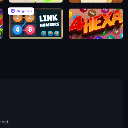
Connect People: State Control
Simple Words
Originals
2248 Puzzle - Link Numbers
4Hexa
ndet.