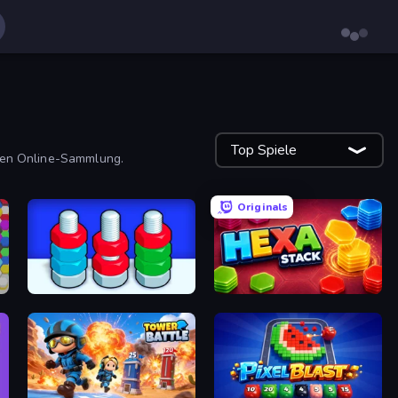
Top Spiele
losen Online-Sammlung.
Originals
Nuts Puzzle: Sort By Color
Hexa Stack