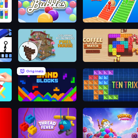
Smarty Bubbles
Bridge Race
Coloring by Numbers: Pixel House
Coffee Match: Block Puzzle
Originals
Sand Blocks
TenTrix