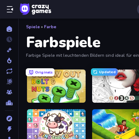
Spiele
»
Farbe
Farbspiele
Farbige Spiele mit leuchtenden Bildern sind ideal für e
Updated
Originals
Screw Out: Bolts and Nuts
Numicolor