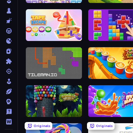
Find The Cow
Park Town
Tape Escape
BlockBuster Puzzle
TileMan.io
Coffee Color Blocks
Bubble Tower 3D
Dye Hard
Originals
Originals