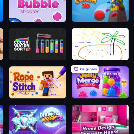
Bubble Shooter
Tower Crash 3D
Color Water Sort 3D
Skribbl.io
Originals
Rope Stitch Puzzle
Jelly Merge: Upgrade & Sell