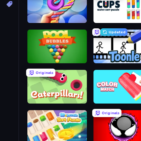
Twisted Tangle
Cups - Water Sort Puzzle
Updated
Pool Bubbles
Toonle
Originals
Caterpillars
Color Match
Originals