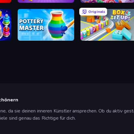
Thread Fever
Heroes of Match 3
Originals
Pottery Master
Box It Up
schönern
ene, da sie deinen inneren Künstler ansprechen. Ob du aktiv gest
ele sind genau das Richtige für dich.