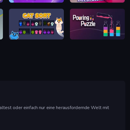
Diamond Rush 2
Home Design: Decorate House
Cat Sort
Pouring Puzzle
altest oder einfach nur eine herausfordernde Welt mit