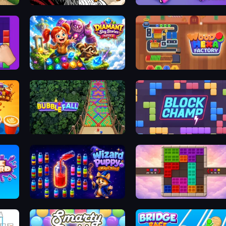
Color Tap: Coloring by Numbers
Car OUT! Jam Parking Puzzle
Diamant: Sky Stories Match 3
Wood Hexa Factory!
Bubble Fall
Block Champ
Wizard Puppy: Magic Sort
Color Cube Puzzle