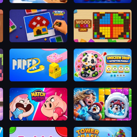
Tower Battle
Pixel Blast
Screw Sorting
Wood Blocks Jam
Paper.io 2
Unscrew Drop: Satisfying Puzzle
Match Masters
Captain Blast