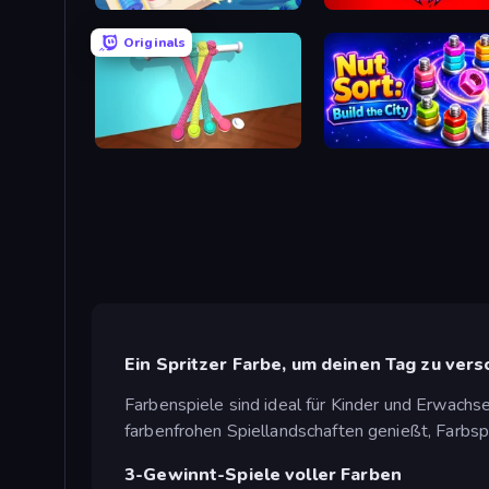
iColorcoin: Sort Puzzle
Splatmans
Originals
Tangle Master
Nut Sort: Build the City
Ein Spritzer Farbe, um deinen Tag zu ver
Farbenspiele sind ideal für Kinder und Erwachs
farbenfrohen Spiellandschaften genießt, Farbspi
3-Gewinnt-Spiele voller Farben