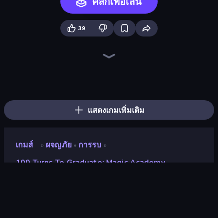
คลิกเพื่อเล่น
39
Heroes Assemble
Magic World
Dig out of Prison
Gothic Story RPG
Rise Hero
OneBit Adventure
Frost Land - Snow Survival
Rumble Heroes
Firestone – Idle Clicker Online RPG
Knight Hero 2 Revenge Idle RPG
Realm Traveler
Divine Clash
Spirit Wars
Arcath Tales
Knight Hero Adventure Idle RPG
Pocket Zone
AFK Dungeon: Idle Action RPG
Skillfite.io
แสดงเกมเพิ่มเติม
เกมส์
ผจญภัย
การรบ
»
»
»
100 Turns To Graduate: Magic Academy
100 Turns to Graduate:
Magic Academy