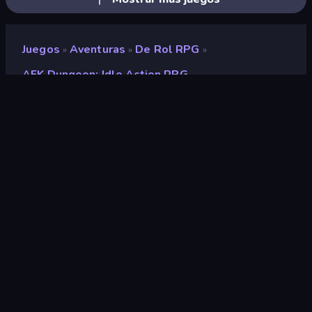
Juegos
Aventuras
De Rol RPG
»
»
»
AFK Dungeon: Idle Action RPG
AFK Dungeon: Idle Action
RPG
Desarrollador
NSTAGE
Clasificación
9,0
(
según los últimos 6 meses
)
Publicado en
junio de 2025
Última actualización
noviembre de 2025
Motor de juego
Unity 6
Plataformas
Navegador (escritorio, móvil,
tableta), App Store (iOS,