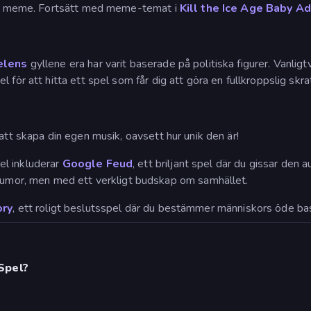
 din meme. Fortsätt med meme-temat i
Kill the Ice Age Baby A
elens
gyllene era har varit baserade på politiska figurer. Vanli
för att hitta ett spel som får dig att göra en fullkroppslig skrat
 att skapa din egen musik, oavsett hur unik den är!
el inkluderar
Google Feud
, ett briljant spel där du gissar de
humor, men med ett verkligt budskap om samhället.
ory
, ett roligt beslutsspel där du bestämmer människors öde bas
Spel?