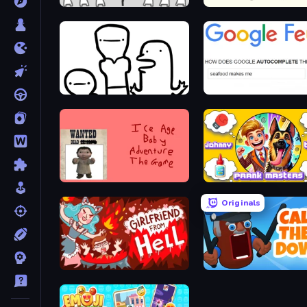
We Become What We Behold
Stick Animator
I Don't Even Know
Google Feud
Kill the Ice Age Baby Adventure
Originals
Girlfriend from Hell
Calm Them Down