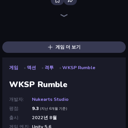
Bloxd.io
Ragdoll Archers
EvoWars.io
Veck.io
Piece of Cake: Merge and Bake
Racing Limits
Traffic Rider
Mahjongg Solitaire
Screw Out: Bolts and Nuts
Words of Wonders
Piles of Mahjong
Designville: Merge & Design
Miniblox
Space Waves
Stickman Clash
SkillWarz
Fortzone Battle Royale
Arrow Escape
게임 더 보기
게임
액션
격투
WKSP Rumble
»
»
»
WKSP Rumble
개발자
Nukearts Studio
평점
9.3
(
지난 6개월 기준
)
출시
2022년 8월
게임 엔진
Unity 5.6