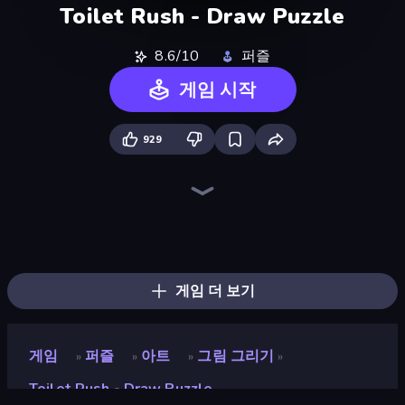
Toilet Rush - Draw Puzzle
8.6/10
퍼즐
게임 시작
929
Through the Wall
Gomu Goman
Square Punki Long Hand
Save My Pets
Sprunki
Kick Loser
Save the Capybara
Toonle
Cut the Rope
Blob Opera
Twerk Race 3D
Fast Ball Jump
Stacky Bird
Classic Labyrinth 3D
Jelly Dye
Om Nom: Run
Lazy Jumper
Draw Quiz
게임 더 보기
게임
퍼즐
아트
그림 그리기
»
»
»
»
Toilet Rush - Draw Puzzle