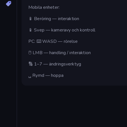
Mobila enheter:
📱 Beröring — interaktion
📱 Svep — kameravy och kontroll
PC: ⌨️ WASD — rörelse
🖱 LMB — handling / interaktion
🔢 1–7 — ändringsverktyg
␣ Rymd — hoppa