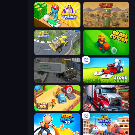
Doctor Hero
Army Base Of America
Hill Masters
Grass Cutter: Mowing Simulator
Russian Kamaz Truck Driver
Stone Grass: Mowing Simulator
Lumberjack 3D Simulator
Just Park It 12