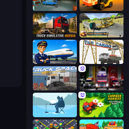
Retro Garage
Heavy Duty: Vehicle Zone
Truck Simulator: Russia
Truck Simulator Real
Idle Airport Tycoon
The Cargo
Truck Space
Big Euro Truck Driving
Ice Fishing
Lumber Harvest: Tree Cutting Game