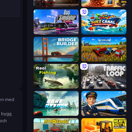
Truck Simulator: European Roads
City Constructor
Bus Simulator: EVO
Suez Canal Training Simulator
Bridge Builder
Field Master
Real Fishing Simulator
Traffic Loop
ken med
, bygg
Boat Attack
Idle Train Empire Tycoon
 och