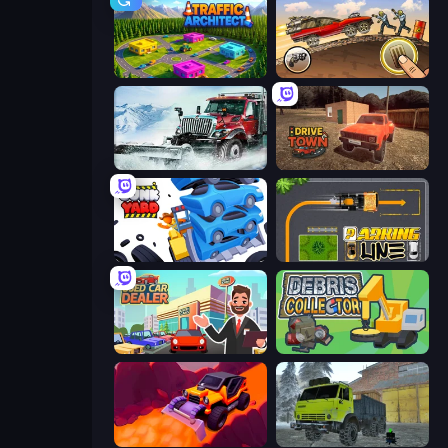
Traffic Architect
Earn to Die: Zombie Ride
Snow Plow Truck
DriveTown
Junkyard Sim
Parking Line
Used Car Dealer Tycoon
Debris Collector
Sand King
Taiga Car Driver