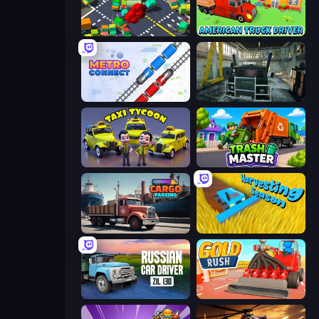
Slightly Annoying Traffic
American Truck Driver
Metro Connect
Kamaz Truck Driver
Taxi Tycoon: Idle Business
Trash Master
Cargo Truck Parking
Harvesting Season
Russian Car Driver ZIL 130
Gold Rush