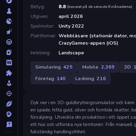
Betyg
8.8
(
baserat på de senaste 6 månaderna
)
Utgiven
april 2026
Spelmotor
Unity 2022
Plattformar
Webbläsare (stationär dator, mob
CrazyGames-appen (iOS)
Inriktning
Landscape
Simulering
425
Mobile
2,369
3D
Företag
140
Ledning
216
Dyk ner i en 3D-guldbrytningssimulator och känn
en spade, hitta guld, silver och forntida skatter, 
försäljning. Utveckla din produktion i ett öppet 
ett hus och utforska nya territorier. Från manuell 
fullständig handlingsfrihet.