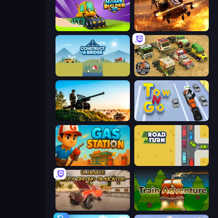
Home Builder 3D
Heli Military Base
Construct a Bridge
Euro Truck Driving Simulator 2025
Artillery Vs Tanks
Tow N Go
Gas Station
Road Turn
Ultimate Truck Driving Simulator 2020
Train Adventure